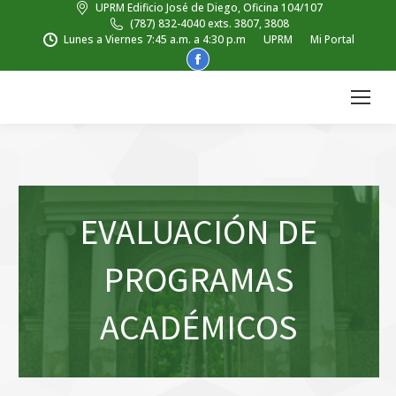
UPRM Edificio José de Diego, Oficina 104/107
(787) 832-4040 exts. 3807, 3808
Lunes a Viernes 7:45 a.m. a 4:30 p.m
UPRM
Mi Portal
Facebook
page
opens
in
new
window
EVALUACIÓN DE
PROGRAMAS
ACADÉMICOS