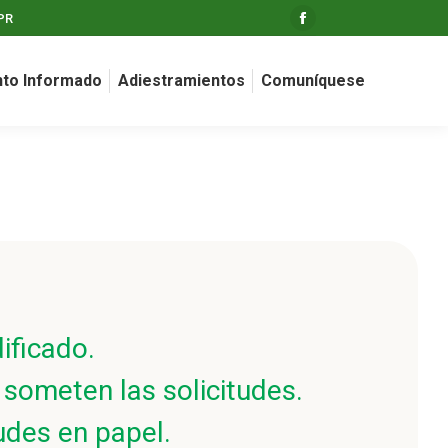
PR
Facebook
page
opens
to Informado
Adiestramientos
Comuníquese
in
new
window
ificado.
 someten las solicitudes.
udes en papel.