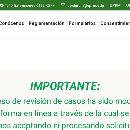
32-4040, Extensiones 6182, 6277
cpshirum@uprm.edu
UPRM
U
Conócenos
Reglamentación
Formularios
Consentimien
IMPORTANTE:
eso de revisión de casos ha sido mod
rma en línea a través de la cual se
os aceptando ni procesando solicit