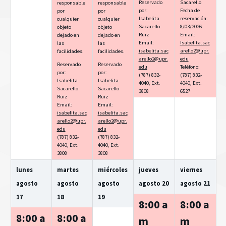
Reservado
Sacarello
responsable
responsable
por:
Fecha de
por
por
Isabelita
reservación:
cualquier
cualquier
Sacarello
8/03/2026
objeto
objeto
Ruiz
Email:
dejado en
dejado en
Email:
Isabelita.sac
las
las
isabelita.sac
arello2@upr.
facilidades.
facilidades.
arello2@upr.
edu
Reservado
Reservado
edu
Teléfono:
por:
por:
(787) 832-
(787) 832-
Isabelita
Isabelita
4040, Ext.
4040, Ext.
Sacarello
Sacarello
3808
6527
Ruiz
Ruiz
Email:
Email:
isabelita.sac
isabelita.sac
arello2@upr.
arello2@upr.
edu
edu
(787) 832-
(787) 832-
4040, Ext.
4040, Ext.
3808
3808
lunes
martes
miércoles
jueves
viernes
agosto
agosto
agosto
agosto
20
agosto
21
17
18
19
8:00 a
8:00 a
8:00 a
8:00 a
m
m