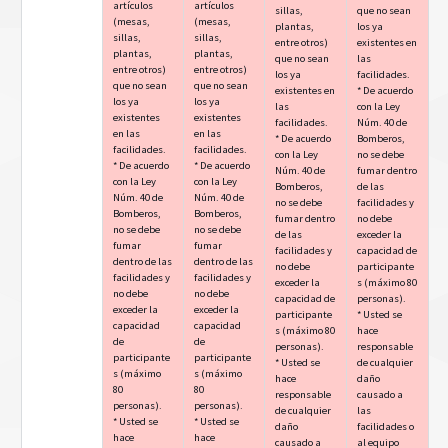
artículos
artículos
sillas,
que no sean
(mesas,
(mesas,
plantas,
los ya
sillas,
sillas,
entre otros)
existentes en
plantas,
plantas,
que no sean
las
entre otros)
entre otros)
los ya
facilidades.
que no sean
que no sean
existentes en
* De acuerdo
los ya
los ya
las
con la Ley
existentes
existentes
facilidades.
Núm. 40 de
en las
en las
* De acuerdo
Bomberos,
facilidades.
facilidades.
con la Ley
no se debe
* De acuerdo
* De acuerdo
Núm. 40 de
fumar dentro
con la Ley
con la Ley
Bomberos,
de las
Núm. 40 de
Núm. 40 de
no se debe
facilidades y
Bomberos,
Bomberos,
fumar dentro
no debe
no se debe
no se debe
de las
exceder la
fumar
fumar
facilidades y
capacidad de
dentro de las
dentro de las
no debe
participante
facilidades y
facilidades y
exceder la
s (máximo 80
no debe
no debe
capacidad de
personas).
exceder la
exceder la
participante
* Usted se
capacidad
capacidad
s (máximo 80
hace
de
de
personas).
responsable
participante
participante
* Usted se
de cualquier
s (máximo
s (máximo
hace
daño
80
80
responsable
causado a
personas).
personas).
de cualquier
las
* Usted se
* Usted se
daño
facilidades o
hace
hace
causado a
al equipo