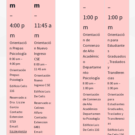
m
m
–
–
–
–
1:00 p
1:00 p
4:00 p
11:45 a
m
m
m
m
Orientació
Orientació
n de
n para
Orientació
Orientació
Comienzo
Estudiante
n Prepas
n Nuevo
de Año
s
Psicología
Ingreso
Académic
Graduados
8:00 am –
CSE
o
, Traslados
4:00 pm
8:00 am –
Departame
y
11:45 am
Orientación
nto
Transferen
Prepas
Orientación
Psicología
cias
Psicología
Nuevo
8:00 am –
8:00 am –
Ingreso CSE
Edificio Celis
1:00 pm
1:00 pm
116
Edificio Luis
Orientación
Orientación
De Celis
Reservado a:
de Comienzo
para
Dra. Lizzie
Reservado a:
de Año
Estudiantes
Garcia
Celines
Académico
Graduados,
Contacto:
Alfaro
Departamen
Traslados y
Extension
Contacto:
to Psicología
Transferenci
5719
Extension
as
Edificio Luis
Email:
6481
De Celis 116
Edificio Luis
lizzie.garcia
Email:
De Celis 116