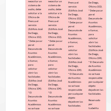
necesitar un
necesitar un
Prensa el
De Diego,
sistema de
sistema de
servicio
Oficina 102).
audio, debe
audio, debe
(Edificio José
* Debe pasar
solicitar a la
solicitar a la
De Diego,
por el
Oficina de
Oficina de
Oficina 102).
Decanato de
Prensa el
Prensa el
* Debe pasar
Asuntos
servicio
servicio
por el
Académicos,
(Edificio José
(Edificio José
Decanato de
o llamar,
De Diego,
De Diego,
Asuntos
para
Oficina 102).
Oficina 102).
Académicos,
solicitar
* Debe pasar
* Debe pasar
o llamar,
abrir las
por el
por el
para
facilidades
Decanato de
Decanato de
solicitar
(Edificio José
Asuntos
Asuntos
abrir las
De Diego,
Académicos,
Académicos,
facilidades
Oficina 104).
o llamar,
o llamar,
(Edifico José
* El Decanato
para
para
De Diego,
de Asuntos
solicitar
solicitar
Oficina 104).
Académicos
abrir las
abrir las
* El Decanato
no se hace
facilidades
facilidades
de Asuntos
responsable
(Edifico José
(Edifico José
Académicos
por cualquier
De Diego,
De Diego,
no se hace
objeto
Oficina 104).
Oficina 104).
responsable
dejado en las
* El
* El
por cualquier
facilidades.
Decanato de
Decanato de
objeto
Reservado
Asuntos
Asuntos
dejado en las
por:
Académicos
Académicos
facilidades.
Isabelita
no se hace
no se hace