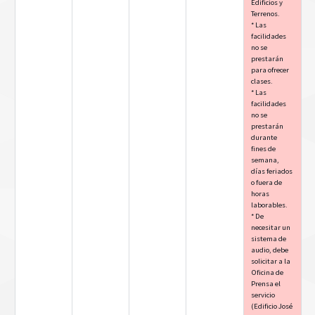
Edificios y
Terrenos.
* Las
facilidades
no se
prestarán
para ofrecer
clases.
* Las
facilidades
no se
prestarán
durante
fines de
semana,
días feriados
o fuera de
horas
laborables.
* De
necesitar un
sistema de
audio, debe
solicitar a la
Oficina de
Prensa el
servicio
(Edificio José