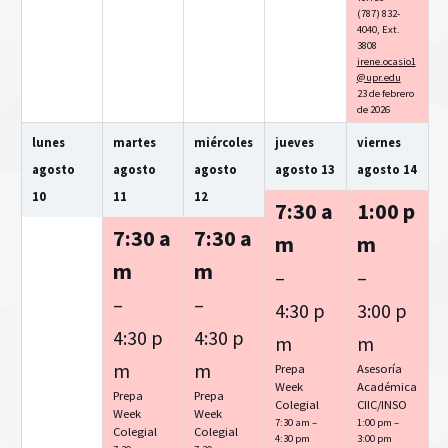
(787) 832-
4040, Ext.
3808
irene.ocasio1
@upr.edu
23 de febrero
de 2026
lunes
martes
miércoles
jueves
viernes
agosto
agosto
agosto
agosto
13
agosto
14
10
11
12
7:30 a
1:00 p
7:30 a
7:30 a
m
m
m
m
–
–
–
–
4:30 p
3:00 p
4:30 p
4:30 p
m
m
m
m
Prepa
Asesoría
Week
Académica
Prepa
Prepa
Colegial
CIIC/
INSO
Week
Week
7:30 am –
1:00 pm –
Colegial
Colegial
4:30 pm
3:00 pm