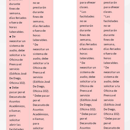
para ofrecer
prestarán
no se
durante
clases.
para ofrecer
prestarán
fines de
* Las
clases.
durante
semana,
facilidades
* Las
fines de
días feriados
no se
facilidades
semana,
o fuera de
prestarán
no se
días feriados
horas
durante
prestarán
o fuera de
laborables.
fines de
durante
horas
● De
semana,
fines de
laborables.
necesitar un
días feriados
semana,
* De
sistema de
o fuera de
días feriados
necesitar un
audio, debe
horas
o fuera de
sistema de
solicitar a la
laborables.
horas
audio, debe
Oficina de
* De
laborables.
solicitar a la
Prensa el
necesitar un
* De
Oficina de
servicio
sistema de
necesitar un
Prensa el
(Edificio José
audio, debe
sistema de
servicio
De Diego,
solicitar a la
audio, debe
(Edificio José
Oficina 102).
Oficina de
solicitar a la
De Diego,
● Debe
Prensa el
Oficina de
Oficina 102).
pasar por el
servicio
Prensa el
* Debe pasar
Decanato de
(Edificio José
servicio
por el
Asuntos
De Diego,
(Edificio José
Decanato de
Académicos,
Oficina 102).
De Diego,
Asuntos
o llamar,
* Debe pasar
Oficina 102).
Académicos,
para
por el
* Debe pasar
o llamar,
solicitar
Decanato de
por el
para
abrir las
Asuntos
Decanato de
solicitar
facilidades