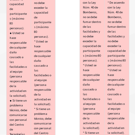
con la Ley
* De acuerdo
no debe
capacidad
Núm. 40 de
con la Ley
exceder la
de
Bomberos,
Núm. 40 de
capacidad
participante
no se debe
Bomberos,
de
s (máximo
fumar dentro
no se debe
participante
80
de las
fumar dentro
s (máximo
personas).
facilidades y
de las
80
● Usted se
no debe
facilidades y
personas).
hace
exceder la
no debe
* Usted se
responsable
capacidad de
exceder la
hace
de cualquier
participante
capacidad de
responsable
daño
s (máximo 80
participante
de cualquier
causado a
personas).
s (máximo 80
daño
las
* Usted se
personas).
causado a
facilidades o
hace
* Usted se
las
al equipo
responsable
hace
facilidades o
(persona
de cualquier
responsable
al equipo
responsable
daño
de cualquier
(persona
de la
causado a
daño
responsable
actividad en
las
causado a
de la
la solicitud).
facilidades o
las
actividad en
● Si tiene un
al equipo
facilidades o
la solicitud).
problema
(persona
al equipo
* Si tiene un
técnico, debe
responsable
(persona
problema
comunicarse
de la
responsable
técnico, debe
con personal
actividad en
de la
comunicarse
del Centro
la solicitud).
actividad en
con personal
de
* Si tiene un
la solicitud).
del Centro
Tecnologías