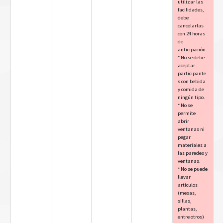
utilizar las
facilidades,
debe
cancelarlas
con 24 horas
de
anticipación.
* No se debe
aceptar
participante
s con bebida
y comida de
ningún tipo.
* No se
permite
abrir
ventanas ni
pegar
materiales a
las paredes y
ventanas.
* No se puede
llevar
artículos
(mesas,
sillas,
plantas,
entre otros)