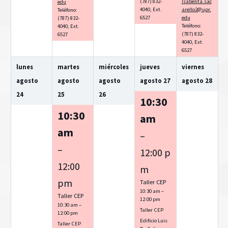
(787) 832-
Isabelita.sac
edu
4040, Ext.
arello2@upr.
Teléfono:
6527
edu
(787) 832-
Teléfono:
4040, Ext.
(787) 832-
6527
4040, Ext.
6527
lunes
martes
miércoles
jueves
viernes
agosto
agosto
agosto
agosto
27
agosto
28
24
25
26
10:30
10:30
am
am
–
–
12:00 p
12:00
m
pm
Taller CEP
10:30 am –
Taller CEP
12:00 pm
10:30 am –
Taller CEP
12:00 pm
Edificio Luis
Taller CEP