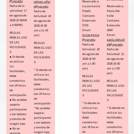
@upr.edu
Reservado a:
celines.alfar
Fecha de la
Lizzie García
Reservado a:
o@upr.edu
actividad: 17
Pabón
Paola Del
Fecha de
de agosto de
Contacto:
Valle
Actividad: 18
2026 (8:00AM
Extensión
Contacto:
de agosto de
a 4:00PM)
5719
Extensión
2026 (8:00
Email:
2040
am a 11:45
REGLAS
lizzie.garcia
Email:
am)
PARA EL USO
@upr.edu
paola.delvall
DE LAS
REGLAS
Fecha de
e4@upr.edu
FACILIDADE
PARA EL USO
Actividad: 20
Fecha de
S
DE LAS
de agosto de
Actividad: 21
● Si decide
FACILIDADE
2026 (8:00
de agosto de
no utilizar
S
am a 1:00
2026 (8:00
las
pm)
am a 1:00
* Si decide no
facilidades,
pm)
utilizar las
debe
REGLAS
facilidades,
cancelarlas
PARA EL USO
REGLAS
debe
con 24 horas
DE LAS
PARA EL USO
cancelarlas
de
FACILIDADE
DE LAS
con 24 horas
anticipación.
S
FACILIDADE
de
● No se debe
S
* Si decide no
anticipación.
aceptar
utilizar las
* Si decide no
* No se debe
participante
facilidades,
utilizar las
aceptar
s con bebida
debe
facilidades,
participante
y comida de
cancelarlas
debe
s con bebida
ningún tipo.
con 24 horas
cancelarlas
y comida de
● No se
de
con 24 horas
ningún tipo.
permite