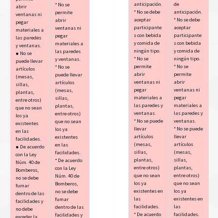
anticipación.
de
* No se
abrir
* No se debe
anticipación.
permite
ventanas ni
aceptar
* No se debe
abrir
pegar
participante
aceptar
ventanas ni
materiales a
s con bebida
participante
pegar
las paredes
y comida de
s con bebida
materiales a
y ventanas.
ningún tipo.
y comida de
las paredes
● No se
* No se
ningún tipo.
y ventanas.
puede llevar
permite
* No se
* No se
artículos
abrir
permite
puede llevar
(mesas,
ventanas ni
abrir
artículos
sillas,
pegar
ventanas ni
(mesas,
plantas,
materiales a
pegar
sillas,
entre otros)
las paredes y
materiales a
plantas,
que no sean
ventanas.
las paredes y
entre otros)
los ya
* No se puede
ventanas.
que no sean
existentes
llevar
* No se puede
los ya
en las
artículos
llevar
existentes
facilidades.
(mesas,
artículos
en las
● De acuerdo
sillas,
(mesas,
facilidades.
con la Ley
plantas,
sillas,
* De acuerdo
Núm. 40 de
entre otros)
plantas,
con la Ley
Bomberos,
que no sean
entre otros)
Núm. 40 de
no se debe
los ya
que no sean
Bomberos,
fumar
existentes en
los ya
no se debe
dentro de las
las
existentes en
fumar
facilidades y
facilidades.
las
dentro de las
no debe
* De acuerdo
facilidades.
facilidades y
exceder la