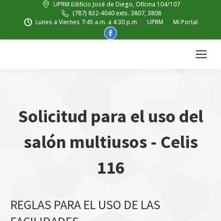
UPRM Edificio José de Diego, Oficina 104/107
(787) 832-4040 exts. 3807, 3808
Lunes a Viernes 7:45 a.m. a 4:30 p.m
UPRM
Mi Portal
Facebook
page
opens
in
new
window
Solicitud para el uso del
salón multiusos - Celis
116
REGLAS PARA EL USO DE LAS