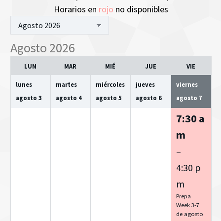
Horarios en
rojo
no disponibles
Selección
de
Agosto 2026
mes
LUN
MAR
MIÉ
JUE
VIE
lunes
martes
miércoles
jueves
viernes
agosto
3
agosto
4
agosto
5
agosto
6
agosto
7
7:30 a
m
–
4:30 p
m
Prepa
Week 3-7
de agosto