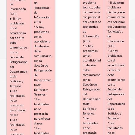
problema
* Si tiene un
de
de
técnico, debe
problema
Tecnologías
Información
comunicarse
técnico, debe
de
(CTI).
con personal
comunicarse
Información
● Si hay
del Centro de
con personal
(CTI).
problemas
Tecnologías
del Centro de
* Si hay
con el
de
Tecnologías
problemas
acondiciona
Información
de
con el
dor de aire
(CTI).
Información
acondiciona
debe
* Si hay
(CTI).
dor de aire
comunicarse
problemas
* Si hay
debe
con la
con el
problemas
comunicarse
Sección de
acondicionad
con el
con la
Refrigeración
or de aire
acondicionad
Sección de
del
debe
or de aire
Refrigeración
Departamen
comunicarse
debe
del
to de
con la
comunicarse
Departamen
Edificios y
Sección de
con la
to de
Terrenos.
Refrigeración
Sección de
Edificios y
● Las
del
Refrigeración
Terrenos.
facilidades
Departamen
del
* Las
no se
to de
Departamen
facilidades
prestarán
Edificios y
to de
no se
para ofrecer
Terrenos.
Edificios y
prestarán
clases.
* Las
Terrenos.
para ofrecer
● Las
facilidades
* Las
clases.
facilidades
no se
facilidades
* Las
no se
prestarán
no se
facilidades
prestarán