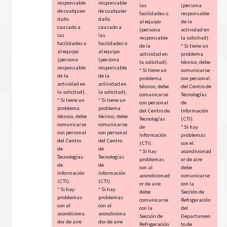
responsable
responsable
las
(persona
de cualquier
de cualquier
facilidades o
responsable
daño
daño
al equipo
de la
causado a
causado a
(persona
actividad en
las
las
responsable
la solicitud).
facilidades o
facilidades o
de la
* Si tiene un
al equipo
al equipo
actividad en
problema
(persona
(persona
la solicitud).
técnico, debe
responsable
responsable
* Si tiene un
comunicarse
de la
de la
problema
con personal
actividad en
actividad en
técnico, debe
del Centro de
la solicitud).
la solicitud).
comunicarse
Tecnologías
* Si tiene un
* Si tiene un
con personal
de
problema
problema
del Centro de
Información
técnico, debe
técnico, debe
Tecnologías
(CTI).
comunicarse
comunicarse
de
* Si hay
con personal
con personal
Información
problemas
del Centro
del Centro
(CTI).
con el
de
de
* Si hay
acondicionad
Tecnologías
Tecnologías
problemas
or de aire
de
de
con al
debe
Información
Información
acondicionad
comunicarse
(CTI).
(CTI).
or de aire
con la
* Si hay
* Si hay
debe
Sección de
problemas
problemas
comunicarse
Refrigeración
con al
con al
con la
del
acondiciona
acondiciona
Sección de
Departamen
dor de aire
dor de aire
Refrigeración
to de