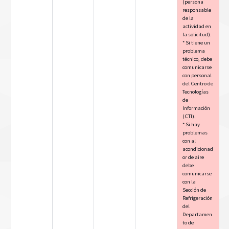
(persona
responsable
de la
actividad en
la solicitud).
* Si tiene un
problema
técnico, debe
comunicarse
con personal
del Centro de
Tecnologías
de
Información
(CTI).
* Si hay
problemas
con al
acondicionad
or de aire
debe
comunicarse
con la
Sección de
Refrigeración
del
Departamen
to de