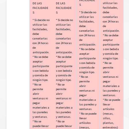
utilizar las
DE LAS
DE LAS
S
facilidades,
FACILIDADE
FACILIDADE
* Si decide no
debe
S
S
utilizar las
cancelarlas
* Si decide no
* Si decide no
facilidades,
con 24 horas
utilizar las
utilizar las
debe
de
facilidades,
facilidades,
cancelarlas
anticipación.
debe
debe
con 24 horas
* No se debe
cancelarlas
cancelarlas
de
aceptar
con 24 horas
con 24 horas
anticipación.
participante
de
de
* No se debe
s con bebida
anticipación.
anticipación.
aceptar
y comida de
* No se debe
* No se debe
participante
ningún tipo.
aceptar
aceptar
s con bebida
* No se
participante
participante
y comida de
permite
s con bebida
s con bebida
ningún tipo.
abrir
y comida de
y comida de
* No se
ventanas ni
ningún tipo.
ningún tipo.
permite
pegar
* No se
* No se
abrir
materiales a
permite
permite
ventanas ni
las paredes y
abrir
abrir
pegar
ventanas.
ventanas ni
ventanas ni
materiales a
* No se puede
pegar
pegar
las paredes y
llevar
materiales a
materiales a
ventanas.
artículos
las paredes
las paredes
* No se puede
(mesas,
y ventanas.
y ventanas.
llevar
sillas,
* No se
* No se
artículos
plantas,
puede llevar
puede llevar
(mesas,
entre otros)