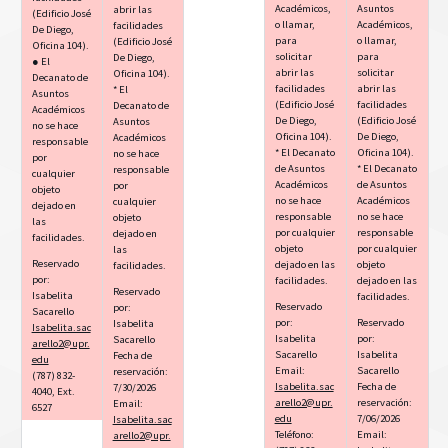
Académicos,
Asuntos
abrir las
(Edificio José
o llamar,
Académicos,
facilidades
De Diego,
para
o llamar,
(Edificio José
Oficina 104).
solicitar
para
De Diego,
● El
abrir las
solicitar
Oficina 104).
Decanato de
facilidades
abrir las
* El
Asuntos
(Edificio José
facilidades
Decanato de
Académicos
De Diego,
(Edificio José
Asuntos
no se hace
Oficina 104).
De Diego,
Académicos
responsable
* El Decanato
Oficina 104).
no se hace
por
de Asuntos
* El Decanato
responsable
cualquier
Académicos
de Asuntos
por
objeto
no se hace
Académicos
cualquier
dejado en
responsable
no se hace
objeto
las
por cualquier
responsable
dejado en
facilidades.
objeto
por cualquier
las
Reservado
dejado en las
objeto
facilidades.
por:
facilidades.
dejado en las
Reservado
Isabelita
facilidades.
Reservado
por:
Sacarello
por:
Reservado
Isabelita
Isabelita.sac
Isabelita
por:
Sacarello
arello2@upr.
Sacarello
Isabelita
Fecha de
edu
Email:
Sacarello
reservación:
(787) 832-
Isabelita.sac
Fecha de
7/30/2026
4040, Ext.
arello2@upr.
reservación:
Email:
6527
edu
7/06/2026
Isabelita.sac
Teléfono:
Email:
arello2@upr.