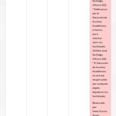
De Diego,
Oficina 102).
* Debe pasar
por el
Decanato de
Asuntos
Académicos,
o llamar,
para
solicitar
abrir las
facilidades
(Edifico José
De Diego,
Oficina 104).
* El Decanato
de Asuntos
Académicos
no se hace
responsable
por cualquier
objeto
dejado en las
facilidades.
Reservado
por:
Irene Ocasio
Torres