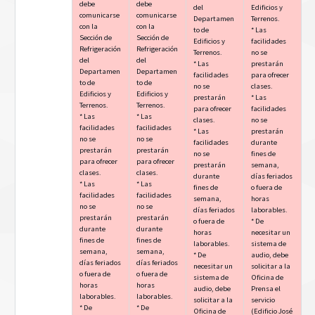
debe
debe
del
Edificios y
comunicarse
comunicarse
Departamen
Terrenos.
con la
con la
to de
* Las
Sección de
Sección de
Edificios y
facilidades
Refrigeración
Refrigeración
Terrenos.
no se
del
del
* Las
prestarán
Departamen
Departamen
facilidades
para ofrecer
to de
to de
no se
clases.
Edificios y
Edificios y
prestarán
* Las
Terrenos.
Terrenos.
para ofrecer
facilidades
* Las
* Las
clases.
no se
facilidades
facilidades
* Las
prestarán
no se
no se
facilidades
durante
prestarán
prestarán
no se
fines de
para ofrecer
para ofrecer
prestarán
semana,
clases.
clases.
durante
días feriados
* Las
* Las
fines de
o fuera de
facilidades
facilidades
semana,
horas
no se
no se
días feriados
laborables.
prestarán
prestarán
o fuera de
* De
durante
durante
horas
necesitar un
fines de
fines de
laborables.
sistema de
semana,
semana,
* De
audio, debe
días feriados
días feriados
necesitar un
solicitar a la
o fuera de
o fuera de
sistema de
Oficina de
horas
horas
audio, debe
Prensa el
laborables.
laborables.
solicitar a la
servicio
* De
* De
Oficina de
(Edificio José