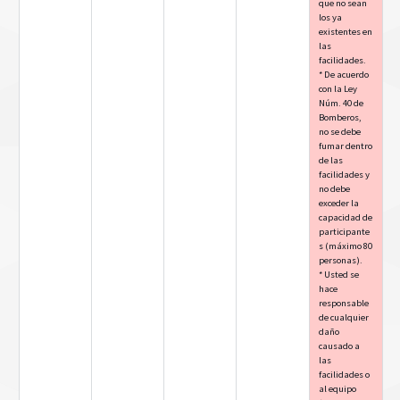
que no sean
los ya
existentes en
las
facilidades.
* De acuerdo
con la Ley
Núm. 40 de
Bomberos,
no se debe
fumar dentro
de las
facilidades y
no debe
exceder la
capacidad de
participante
s (máximo 80
personas).
* Usted se
hace
responsable
de cualquier
daño
causado a
las
facilidades o
al equipo