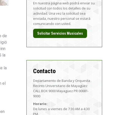
En nuestra página web podrá enviar su
solicitud con todos los detalles de su
actividad. Una vez la solicitud sea
enviada, nuestro personal se estará
comunicando con usted.
Solicitar Servicios Musicales
o de
igió
rinn
5 la
e la
Contacto
Departamento de Banda y Orquesta
n el
Recinto Universitario de Mayagüez
CALL BOX 9000 Mayagüez PR 00681-
9000
Horario:
De lunes a viernes de 7:30 AM a 4:30
 en
PM.