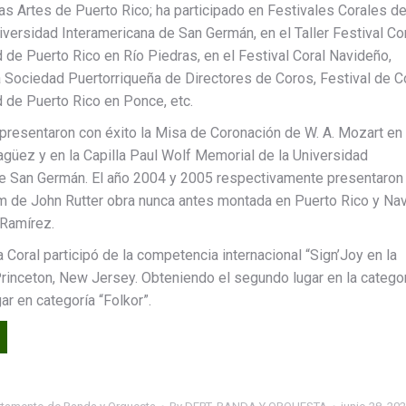
las Artes de Puerto Rico; ha participado en Festivales Corales d
iversidad Interamericana de San Germán, en el Taller Festival Co
d de Puerto Rico en Río Piedras, en el Festival Coral Navideño,
a Sociedad Puertorriqueña de Directores de Coros, Festival de 
d de Puerto Rico en Ponce, etc.
 presentaron con éxito la Misa de Coronación de W. A. Mozart en 
güez y en la Capilla Paul Wolf Memorial de la Universidad
e San Germán. El año 2004 y 2005 respectivamente presentaron 
m de John Rutter obra nunca antes montada en Puerto Rico y Na
 Ramírez.
a Coral participó de la competencia internacional “Sign’Joy en la
rinceton, New Jersey. Obteniendo el segundo lugar en la catego
gar en categoría “Folkor”.