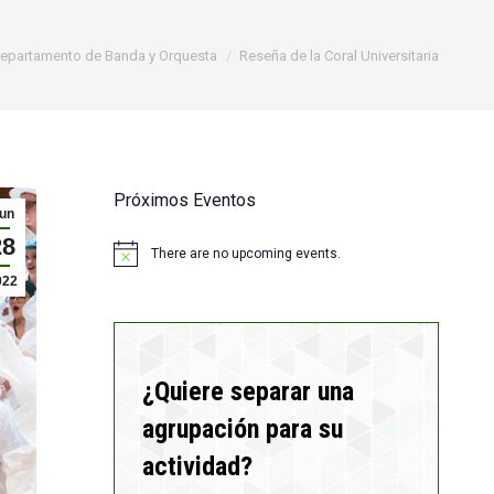
ere:
epartamento de Banda y Orquesta
Reseña de la Coral Universitaria
Próximos Eventos
un
28
There are no upcoming events.
Notice
022
¿Quiere separar una
agrupación para su
actividad?