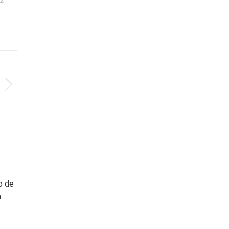
22
o de
m