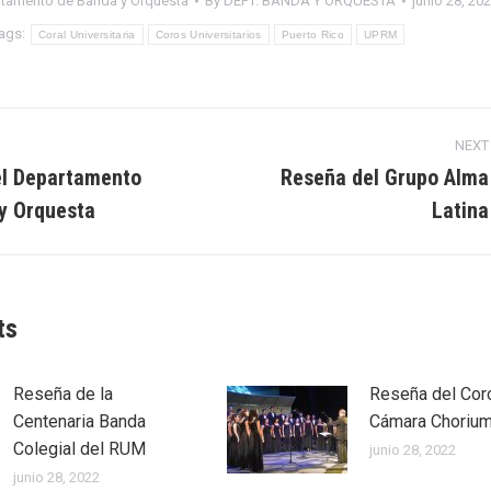
tamento de Banda y Orquesta
By
DEPT. BANDA Y ORQUESTA
junio 28, 20
ags:
Coral Universitaria
Coros Universitarios
Puerto Rico
UPRM
NEXT
on
l Departamento
Reseña del Grupo Alma
Next
y Orquesta
Latina
post:
ts
Reseña de la
Reseña del Cor
Centenaria Banda
Cámara Choriu
Colegial del RUM
junio 28, 2022
junio 28, 2022