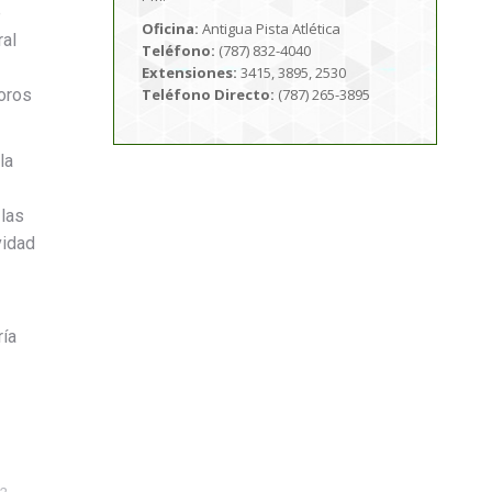
e
Oficina:
Antigua Pista Atlética
ral
Teléfono:
(787) 832-4040
Extensiones:
3415, 3895, 2530
Coros
Teléfono Directo:
(787) 265-3895
la
las
vidad
ría