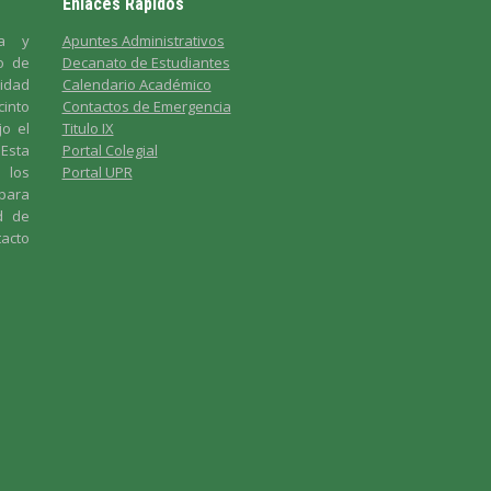
Enlaces Rápidos
da y
Apuntes Administrativos
o de
Decanato de Estudiantes
sidad
Calendario Académico
nto
Contactos de Emergencia
jo el
Titulo IX
Esta
Portal Colegial
s los
Portal UPR
para
ud de
tacto