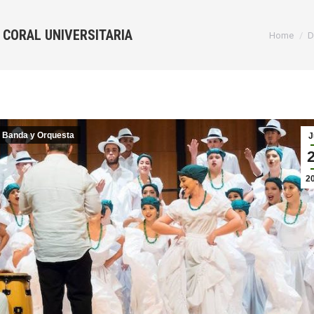
 CORAL UNIVERSITARIA
You are h
Home
D
 Banda y Orquesta
J
2