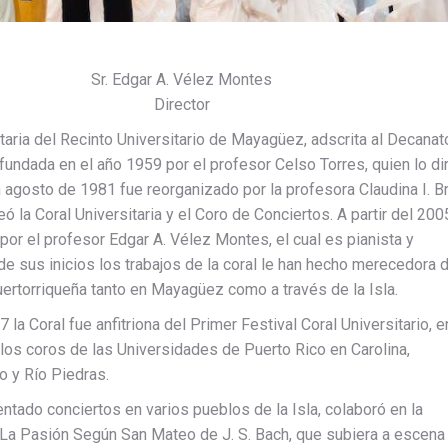
Sr. Edgar A. Vélez Montes
Director
itaria del Recinto Universitario de Mayagüez, adscrita al Decanat
fundada en el año 1959 por el profesor Celso Torres, quien lo dir
n agosto de 1981 fue reorganizado por la profesora Claudina I. B
eó la Coral Universitaria y el Coro de Conciertos. A partir del 200
 por el profesor Edgar A. Vélez Montes, el cual es pianista y
e sus inicios los trabajos de la coral le han hecho merecedora d
puertorriqueña tanto en Mayagüez como a través de la Isla.
la Coral fue anfitriona del Primer Festival Coral Universitario, e
n los coros de las Universidades de Puerto Rico en Carolina,
 y Río Piedras.
ntado conciertos en varios pueblos de la Isla, colaboró en la
La Pasión Según San Mateo de J. S. Bach, que subiera a escena