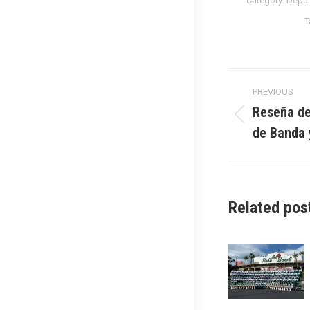
Category:
Depar
T
Post
PREVIOUS
navigati
Reseña de
Previous
de Banda 
post:
Related pos