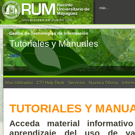
más...
Centro de Tecnologías de Información
Tutoriales y Manuales
Tweet
Mas Utilizados
CTI Help Desk
Servicios
Nuestra Oficina
Inform
TUTORIALES Y MANU
Acceda material informativ
aprendizaje del uso de va