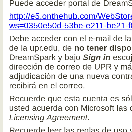
Puede acceder portal de DreamS
http://e5.onthehub.com/WebStor
ws=0350e50d-53be-e211-be21-
Debe acceder con el e-mail de 
de la upr.edu, de
no tener dispo
DreamSpark y bajo
Sign in
esco
dirección de correo de UPR y más
adjudicación de una nueva contra
recibirá en el correo.
Recuerde que esta cuenta es sólo
usted acuerda con Microsoft las 
Licensing Agreement
.
Recuerde leer las reglas de uso 