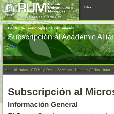
más...
Centro de Tecnologías de Información
Subscripción al Academic Allia
Tweet
Mas Utilizados
CTI Help Desk
Servicios
Nuestra Oficina
Inform
Subscripción al Micr
Información General