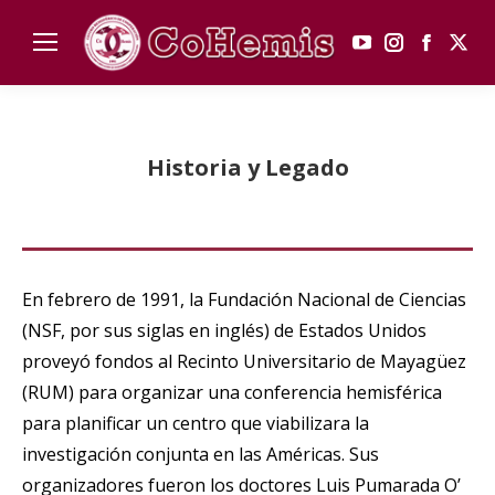
YouTube
Instagram
Faceboo
X
page
page
page
pag
opens
opens
opens
ope
in
in
in
in
Historia y Legado
new
new
new
new
window
window
window
win
En febrero de 1991, la Fundación Nacional de Ciencias
(NSF, por sus siglas en inglés) de Estados Unidos
proveyó fondos al Recinto Universitario de Mayagüez
(RUM) para organizar una conferencia hemisférica
para planificar un centro que viabilizara la
investigación conjunta en las Américas. Sus
organizadores fueron los doctores Luis Pumarada O’