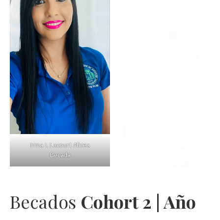
Irma I. Lacourt Alicea
Becada
Becados
Cohort 2 | Año