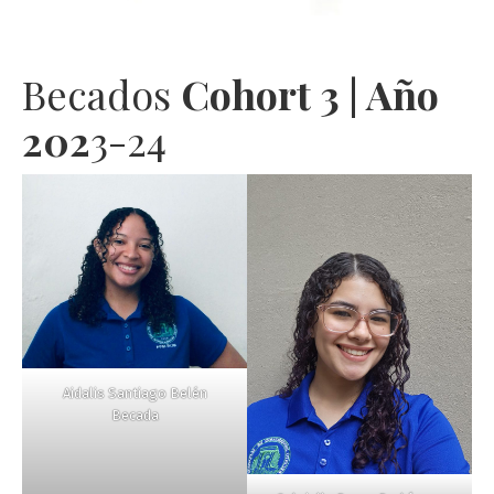
Becados
Cohort 3 | Año
202
3-24
Aidalis Santiago Belén
Becada