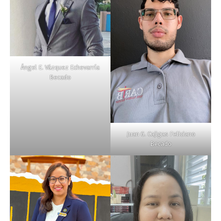
Ángel E. Vázquez Echevarría
Becado
Juan G. Cajigas Feliciano
Becado