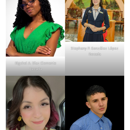
Stephany P. González López
Becada
Rigchel A. Díaz Clemente
Becada