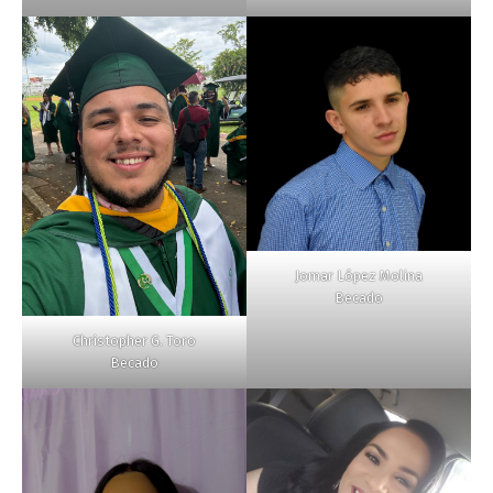
Jomar López Molina
Becado
Christopher G. Toro
Becado