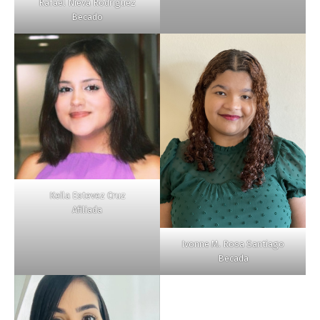
Rafael Nieva Rodríguez
Becado
Keila Estevez Cruz
Afiliada
Ivonne M. Rosa Santiago
Becada