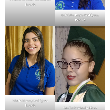
Becada
Gabriella Reyes Rodríguez
Becada
Johalis Irizarry Rodríguez
Becada
Camila P. Valentín Pérez