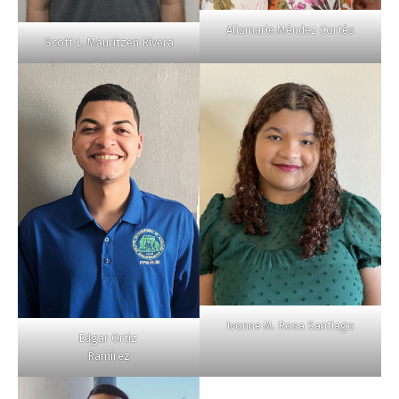
Alismarie Méndez Cortés
Scott L. Mauritzen Rivera
Ivonne M. Rosa Santiago
Edgar Ortiz
Ramírez