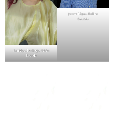
Jomar López Molina
Becado
Danielys Santiago Colón
Becada