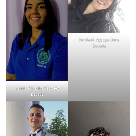
Noelia M. Aguayo Ciuro
Becada
Kennia P Medina Väzquez
Becada