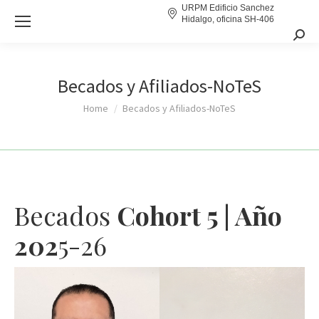
URPM Edificio Sanchez
Hidalgo, oficina SH-406
Sear
Becados y Afiliados-NoTeS
You are here:
Home
Becados y Afiliados-NoTeS
Becados
Cohort 5 | Año
202
5-26