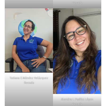
Becada
Tatiana E Méndez Velázquez
Becada
Alondra I. Padilla López
Becada