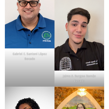
Gabriel E. Santoni López
Becado
Jaime A. Burgos Román
Becado