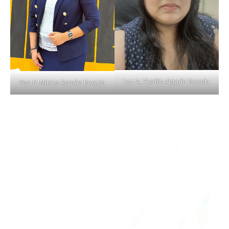
Luz A. Florián Algarín Becada
Von N. Mieles Román Becada