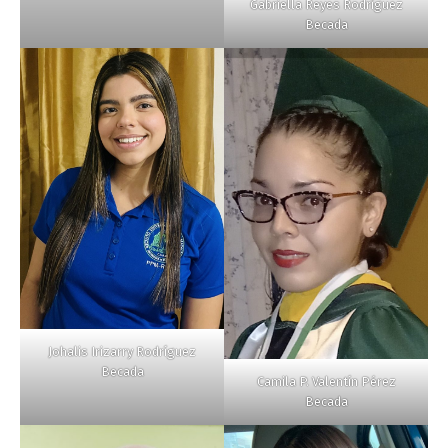
Gabriella Reyes Rodríguez
Becada
Johalis Irizarry Rodríguez
Becada
Camila P. Valentín Pérez
Becada