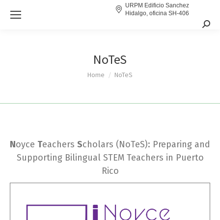
URPM Edificio Sanchez
Hidalgo, oficina SH-406
Sear
NoTeS
You are here:
Home
NoTeS
N
oyce
T
eachers
S
cholars (NoTeS): Preparing and
Supporting Bilingual STEM Teachers in Puerto
Rico