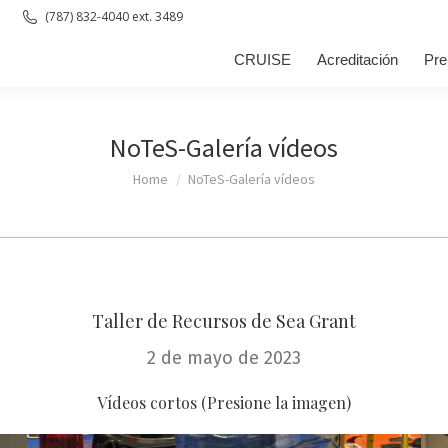
(787) 832-4040 ext. 3489
Acreditación
Premio Presidencial
NoTeS
ASSETS
Pr
CRUISE
Acreditación
Pre
NoTeS-Galería vídeos
You are here:
Home
NoTeS-Galería vídeos
Taller de Recursos de Sea Grant
2 de mayo de 2023
Vídeos cortos (Presione la imagen)