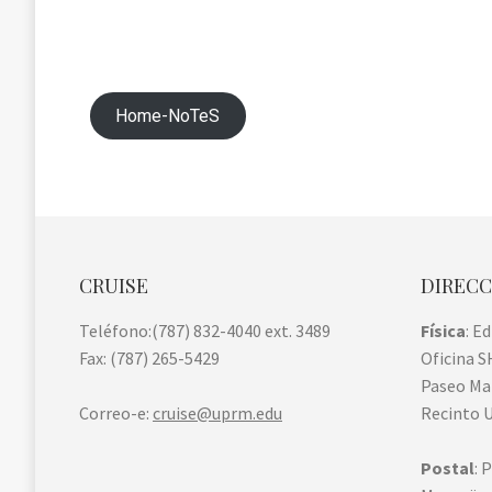
Home-NoTeS
CRUISE
DIREC
Teléfono:(787) 832-4040 ext. 3489
Física
: E
Fax: (787) 265-5429
Oficina S
Paseo M
Correo-e:
cruise@uprm.edu
Recinto U
Postal
: 