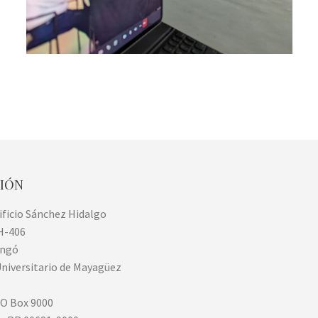
CIÓN
dificio Sánchez Hidalgo
H-406
angó
niversitario de Mayagüez
PO Box 9000