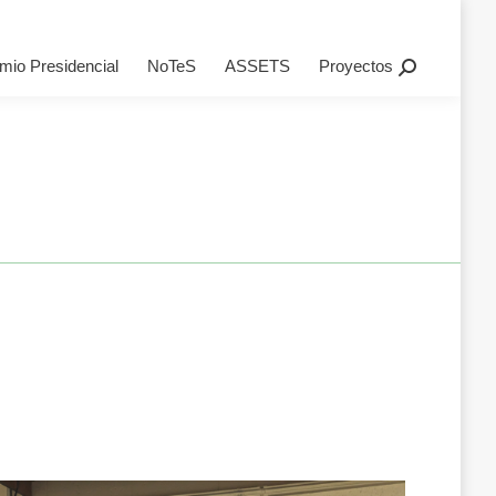
oyectos
Search:
mio Presidencial
NoTeS
ASSETS
Proyectos
Search: