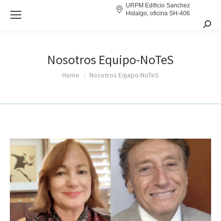
URPM Edificio Sanchez
Hidalgo, oficina SH-406
Sear
Nosotros Equipo-NoTeS
You are here:
Home
Nosotros Equipo-NoTeS