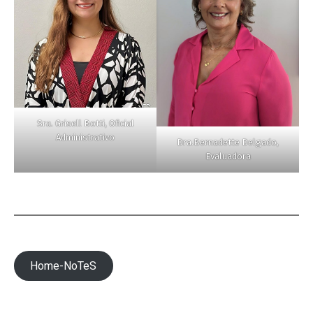
Sra. Grisell Botti, Oficial
Administrativo
Dra.Bernadette Delgado,
Evaluadora
Home-NoTeS