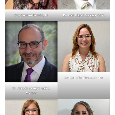
Dra Carmen Bellido, PI
Dr. Juan López Garriga, CoPI
Dra. Janette Ferrer, Enlace
Dr. Moisés Orengo Avilés,
Mentor