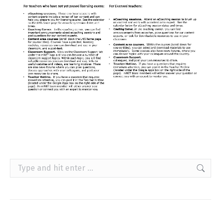
Search: