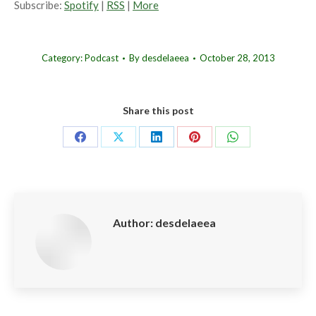
Subscribe:
Spotify
|
RSS
|
More
Category:
Podcast
By
desdelaeea
October 28, 2013
Share this post
Share
Share
Share
Share
Share
on
on
on
on
on
Facebook
X
LinkedIn
Pinterest
WhatsApp
Author:
desdelaeea