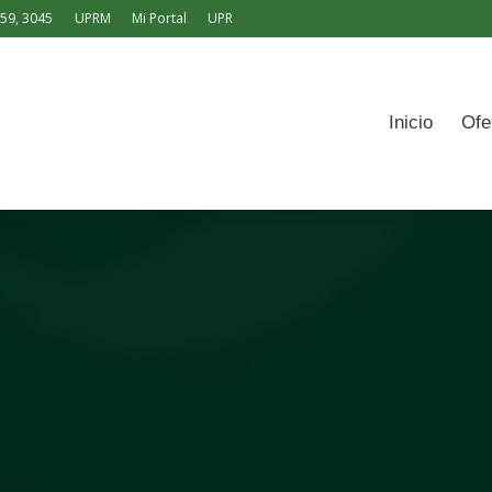
159, 3045
UPRM
Mi Portal
UPR
icio
Ofertas
Pasos
Solicitud
Contacto
Engl
Inicio
Ofe