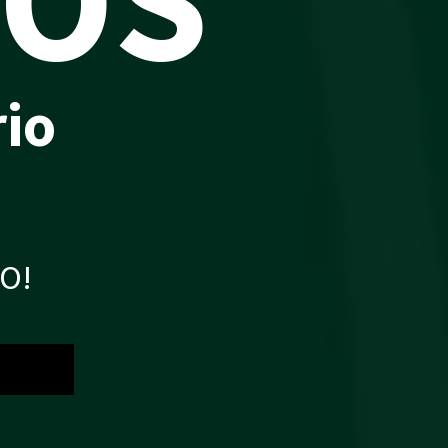
rio
IO!