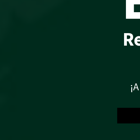
Re
¡A