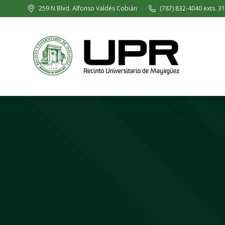
259 N Blvd. Alfonso Valdés Cobián
(787) 832-4040 exts. 3
In