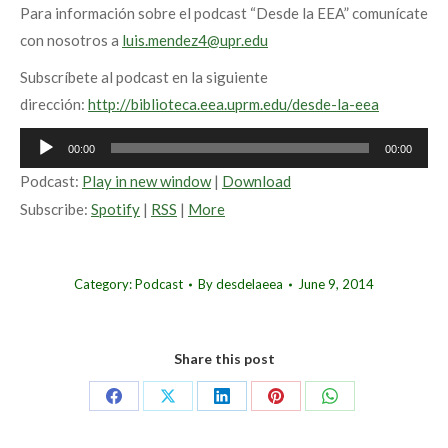
Para información sobre el podcast “Desde la EEA” comunícate
con nosotros a
luis.mendez4@upr.edu
Subscríbete al podcast en la siguiente
dirección:
http://biblioteca.eea.uprm.edu/desde-la-eea
Audio
00:00
00:00
Player
Podcast:
Play in new window
|
Download
Subscribe:
Spotify
|
RSS
|
More
Category:
Podcast
By
desdelaeea
June 9, 2014
Share this post
Share
Share
Share
Share
Share
on
on
on
on
on