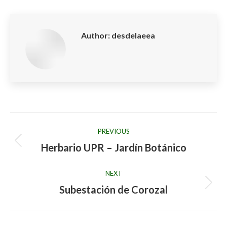
Facebook
X
LinkedIn
Pinterest
WhatsApp
Author:
desdelaeea
Post
PREVIOUS
navigation
Herbario UPR – Jardín Botánico
Previous
post:
NEXT
Subestación de Corozal
Next
post: