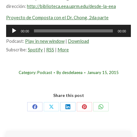
dirección:
http://biblioteca.eea.uprm.edu/desde-la-eea
Proyecto de Composta con el Dr. Chong, 2da parte
Audio
00:00
00:00
Player
Podcast:
Play in new window
|
Download
Subscribe:
Spotify
|
RSS
|
More
Category:
Podcast
By
desdelaeea
January 15, 2015
Share this post
Share
Share
Share
Share
Share
on
on
on
on
on
Facebook
X
LinkedIn
Pinterest
WhatsApp