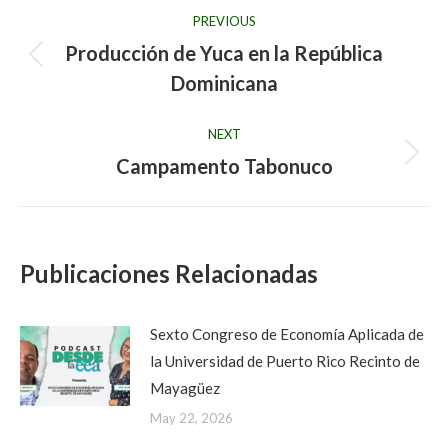
Post
PREVIOUS
navigation
Producción de Yuca en la República
Previous
Dominicana
post:
NEXT
Campamento Tabonuco
Next
post:
Publicaciones Relacionadas
Sexto Congreso de Economía Aplicada de
la Universidad de Puerto Rico Recinto de
Mayagüez
May 22, 2026