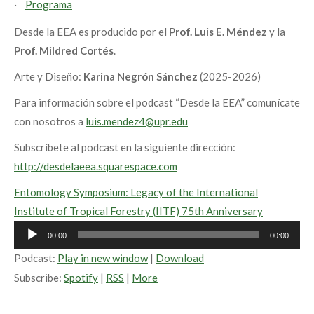
·
Programa
Desde la EEA es producido por el
Prof. Luis E. Méndez
y la
Prof. Mildred Cortés
.
Arte y Diseño:
Karina Negrón Sánchez
(2025-2026)
Para información sobre el podcast “Desde la EEA” comunícate
con nosotros a
luis.mendez4@upr.edu
Subscríbete al podcast en la siguiente dirección:
http://desdelaeea.squarespace.com
Entomology Symposium: Legacy of the International
Institute of Tropical Forestry (IITF) 75th Anniversary
Audio
00:00
00:00
Player
Podcast:
Play in new window
|
Download
Subscribe:
Spotify
|
RSS
|
More