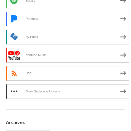
Spotify
Pandora
by Email
Youtube Music
RSS
More Subscribe Options
Archives