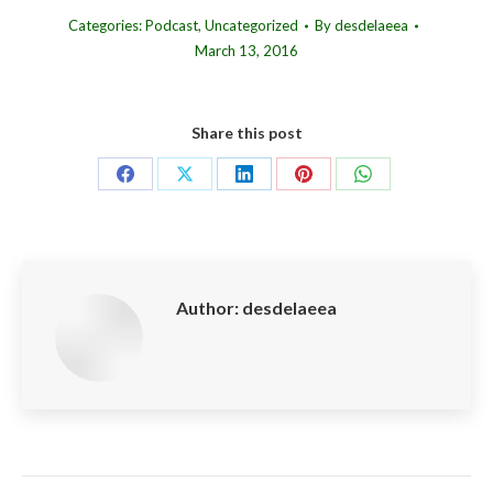
Categories:
Podcast
,
Uncategorized
By
desdelaeea
March 13, 2016
Share this post
Share
Share
Share
Share
Share
on
on
on
on
on
Facebook
X
LinkedIn
Pinterest
WhatsApp
Author:
desdelaeea