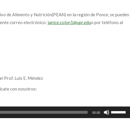
vo de Alimento y Nutrición(PEAN) en la región de Ponce, se pueden
iente correo electrónico:
janice.colon1@upr.edu
o por teléfono al
el Prof. Luis E. Méndez
ícate con nosotros:
Use
00:00
Up/Down
Arrow