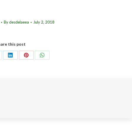
keys
to
increase
By
desdelaeea
July 2, 2018
or
decrease
volume.
are this post
are
Share
Share
Share
on
on
on
LinkedIn
Pinterest
WhatsApp