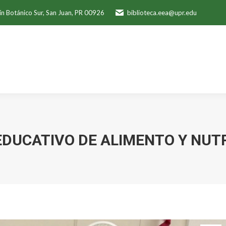
ín Botánico Sur, San Juan, PR 00926
biblioteca.eea@upr.edu
DUCATIVO DE ALIMENTO Y NUTR