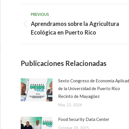
Post
PREVIOUS
navigation
Aprendramos sobre la Agricultura
Previous
Ecológica en Puerto Rico
post:
Publicaciones Relacionadas
Sexto Congreso de Economía Aplica
de la Universidad de Puerto Rico
Recinto de Mayagüez
May 22, 2026
Food Security Data Center
October 20, 2025