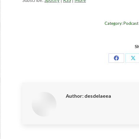
Subscribe:
Spotify
|
RSS
|
More
Category:
Podcast
Sh
Share
Sh
on
on
Facebook
X
Author:
desdelaeea