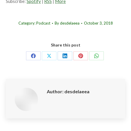
Subscribe:
Spotify
|
RSS
|
More
Category:
Podcast
By
desdelaeea
October 3, 2018
Share this post
Share
Share
Share
Share
Share
on
on
on
on
on
Facebook
X
LinkedIn
Pinterest
WhatsApp
Author:
desdelaeea