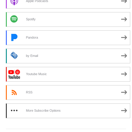
Apple Podcasts
Spotify
Pandora
by Email
Youtube Music
RSS
More Subscribe Options