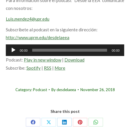
Para información sobre el podcast “Desde la EEA” comunícate
con nosotros:
Luis.mendez4@upr.edu
Subscríbete al podcast en la siguiente dirección:
http://www.uprm.edu/desdelaeea
Audio
00:00
00:00
Player
Podcast:
Play in new window
|
Download
Subscribe:
Spotify
|
RSS
|
More
Category:
Podcast
By
desdelaeea
November 26, 2018
Share this post
Share
Share
Share
Share
Share