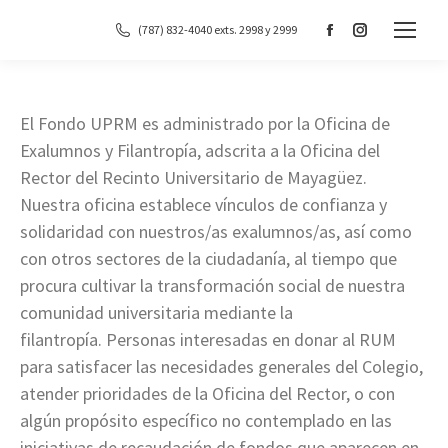
(787) 832-4040 exts. 2998 y 2999
Facebook
Instagram
page
page
opens
opens
in
in
El Fondo UPRM es administrado por la Oficina de
new
new
Exalumnos y Filantropía, adscrita a la Oficina del
window
window
Rector del Recinto Universitario de Mayagüez.
Nuestra oficina establece vínculos de confianza y
solidaridad ​con nuestros/as exalumnos/as, así como
con otros sectores de la ciudadanía, al tiempo que
procura cultivar la transformación social de nuestra
comunidad universitaria mediante la
filantropía. Personas interesadas en donar al RUM
para satisfacer las necesidades generales del Colegio,
atender prioridades de la Oficina del Rector, o con
algún propósito específico no contemplado en las
iniciativas de recaudación de fondos que aparecen en