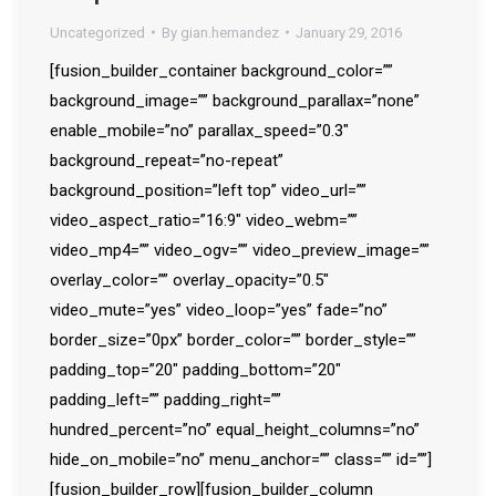
Uncategorized
By
gian.hernandez
January 29, 2016
[fusion_builder_container background_color=””
background_image=”” background_parallax=”none”
enable_mobile=”no” parallax_speed=”0.3″
background_repeat=”no-repeat”
background_position=”left top” video_url=””
video_aspect_ratio=”16:9″ video_webm=””
video_mp4=”” video_ogv=”” video_preview_image=””
overlay_color=”” overlay_opacity=”0.5″
video_mute=”yes” video_loop=”yes” fade=”no”
border_size=”0px” border_color=”” border_style=””
padding_top=”20″ padding_bottom=”20″
padding_left=”” padding_right=””
hundred_percent=”no” equal_height_columns=”no”
hide_on_mobile=”no” menu_anchor=”” class=”” id=””]
[fusion_builder_row][fusion_builder_column