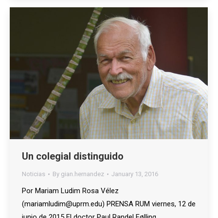
Un colegial distinguido
Noticias
By
gian.hernandez
January 13, 2016
Por Mariam Ludim Rosa Vélez
(mariamludim@uprm.edu) PRENSA RUM viernes, 12 de
junio de 2015 El doctor Paul Randel Følling,