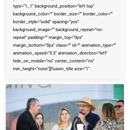
type=”1_1″ background_position=”left top”
background_color=”” border_size=”” border_color=””
border_style=”solid” spacing=”yes”
background_image=”” background_repeat=”no-
repeat” padding=”” margin_top=”0px”
margin_bottom=”0px” class=”” id=”” animation_type=””
animation_speed=”0.3″ animation_direction=”left”
hide_on_mobile=”no” center_content=”no”
min_height=”none”][fusion_title size=”1″…