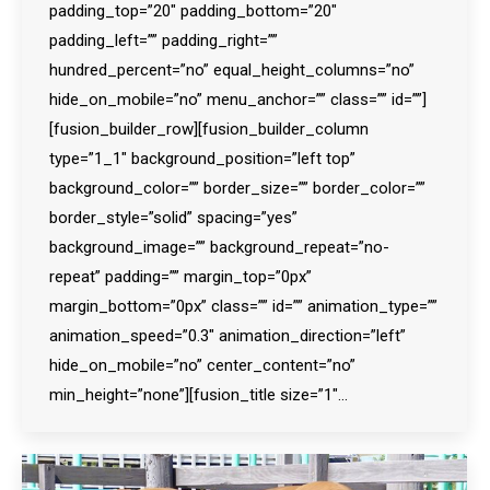
padding_top=”20″ padding_bottom=”20″
padding_left=”” padding_right=””
hundred_percent=”no” equal_height_columns=”no”
hide_on_mobile=”no” menu_anchor=”” class=”” id=””]
[fusion_builder_row][fusion_builder_column
type=”1_1″ background_position=”left top”
background_color=”” border_size=”” border_color=””
border_style=”solid” spacing=”yes”
background_image=”” background_repeat=”no-
repeat” padding=”” margin_top=”0px”
margin_bottom=”0px” class=”” id=”” animation_type=””
animation_speed=”0.3″ animation_direction=”left”
hide_on_mobile=”no” center_content=”no”
min_height=”none”][fusion_title size=”1″…