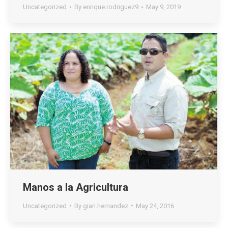
Uncategorized
By
enrique.rodriguez9
May 9, 2019
Manos a la Agricultura
Uncategorized
By
gian.hernandez
May 24, 2016