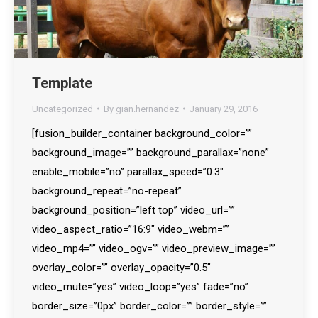
Template
Uncategorized
By
gian.hernandez
January 29, 2016
[fusion_builder_container background_color=””
background_image=”” background_parallax=”none”
enable_mobile=”no” parallax_speed=”0.3″
background_repeat=”no-repeat”
background_position=”left top” video_url=””
video_aspect_ratio=”16:9″ video_webm=””
video_mp4=”” video_ogv=”” video_preview_image=””
overlay_color=”” overlay_opacity=”0.5″
video_mute=”yes” video_loop=”yes” fade=”no”
border_size=”0px” border_color=”” border_style=””