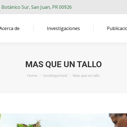
n Botánico Sur, San Juan, PR 00926
Acerca de
Investigaciones
Publicaci
MAS QUE UN TALLO
You are here:
Home
Uncategorized
Mas que un tallo