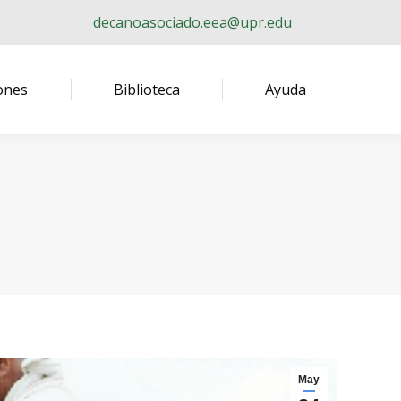
decanoasociado.eea@upr.edu
ones
Biblioteca
Ayuda
May