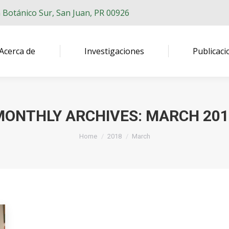
n Botánico Sur, San Juan, PR 00926
Acerca de
Investigaciones
Publicaci
MONTHLY ARCHIVES:
MARCH 201
You are here:
Home
2018
March