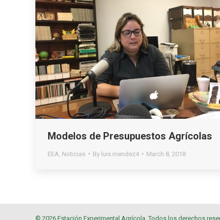
Modelos de Presupuestos Agrícolas
EEA
,
Noticias
By
luis.mendez4
March 8, 2018
© 2026 Estación Experimental Agrícola. Todos los derechos rese