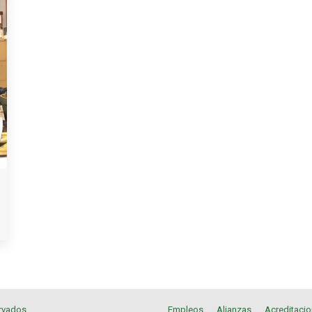
rvados.
Empleos
Alianzas
Acreditaci