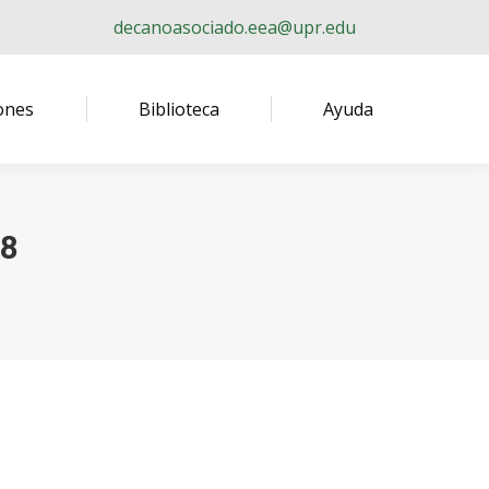
decanoasociado.eea@upr.edu
ones
Biblioteca
Ayuda
8