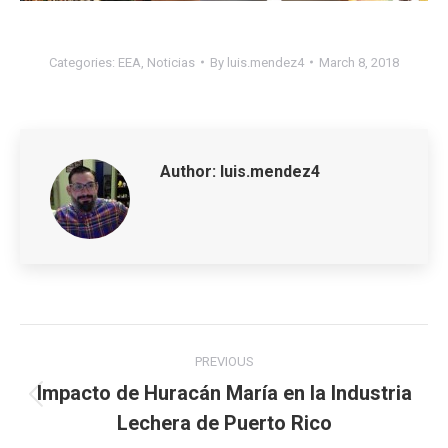
Categories:
EEA
,
Noticias
By
luis.mendez4
March 8, 2018
Author:
luis.mendez4
Post
PREVIOUS
navigation
Impacto de Huracán María en la Industria
Previous
Lechera de Puerto Rico
post: