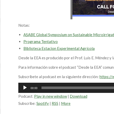
Notas:
ASABE Global Symposium on Sustainable Microirriga
Programa Tentativo
Biblioteca Estacion Experimental Agrícola
Desde la EEA es producido por el Prof. Luis E. Méndez y l
Para información sobre el podcast “Desde la EEA” comun
Subscríbete al podcast en la siguiente dirección:
https:/
Audio
00:00
Player
Podcast:
Play in new window
|
Download
Subscribe:
Spotify
|
RSS
|
More