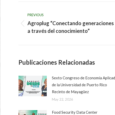
Post
navigation
PREVIOUS
Agroplug “Conectando generaciones
Previous
a través del conocimiento”
post:
Publicaciones Relacionadas
Sexto Congreso de Economía Aplica
de la Universidad de Puerto Rico
Recinto de Mayagüez
May 22, 2026
Food Security Data Center