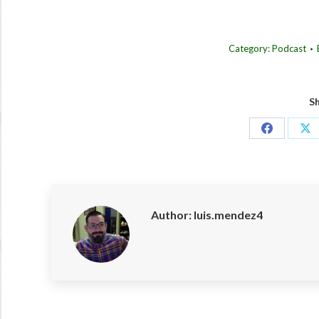
Category:
Podcast
Sh
Share
Sh
on
on
Facebook
X
Author:
luis.mendez4