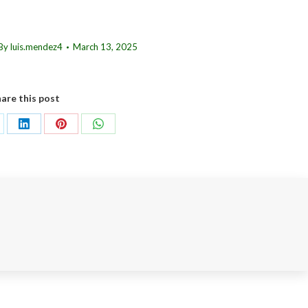
increase
or
By
luis.mendez4
March 13, 2025
decrease
volume.
are this post
are
Share
Share
Share
on
on
on
LinkedIn
Pinterest
WhatsApp