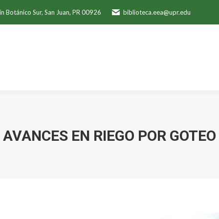
ín Botánico Sur, San Juan, PR 00926
biblioteca.eea@upr.edu
AVANCES EN RIEGO POR GOTEO