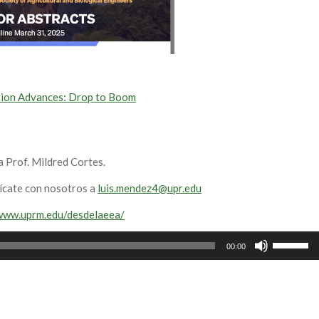
tion Advances: Drop to Boom
a Prof. Mildred Cortes.
ícate con nosotros a
luis.mendez4@upr.edu
/www.uprm.edu/desdelaeea/
Use
00:00
Up/Down
Arrow
keys
to