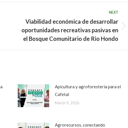
NEXT
Viabilidad económica de desarrollar
oportunidades recreativas pasivas en
Next
post:
el Bosque Comunitario de Rio Hondo
da
Apicultura y agroforestería para el
Cafetal
March 9, 2026
Agrorecursos, conectando