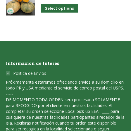
variants.
$4.00
chosen
through
$180.00
This
Select options
The
on
product
options
the
has
may
product
multiple
be
page
variants.
chosen
The
on
options
the
Información de Interés
may
product
be
Política de Envios
page
chosen
Próximamente estaremos ofreciendo envíos a su domicilio en
todo PR y USA mediante el servicio de correo postal del USPS.
on
-----
the
DE MOMENTO TODA ORDEN sera procesada SOLAMENTE
para RECOGIDO por el cliente en nuestras facilidades. Al
product
completar su orden seleccione Local pick-up EEA - ____ para
page
cualquiera de nuestras facilidades participantes alrededor de la
isla. Recibirás notificación cuando tu orden este disponible
para ser recogida en la localidad seleccionada o segun