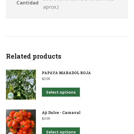
Cantidad
aprox.)
Related products
PAPAYA MARADOL ROJA
$
3.00
This
Select options
product
has
Ají Dulce - Carnaval
multiple
$
3.00
variants.
This
Select options
The