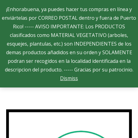
Search:
¡Enhorabuena, ya puedes hacer tus compras en línea y
enviártelas por CORREO POSTAL dentro y fuera de Puerto
Rico! ----- AVISO IMPORTANTE: Los PRODUCTOS
$
0.00
0
clasificados como MATERIAL VEGETATIVO (arboles,
esquejes, plantulas, etc.) son INDEPENDIENTES de los
demas productos añadidos en su orden y SOLAMENTE
Albahaca – Sweet Leaf
podran ser recogidos en la localidad identificada en la
You are here:
descripcion del producto. ----- Gracias por su patrocinio.
Home
Semillas
Botanicas
Albahaca – Sweet Leaf
Dismiss