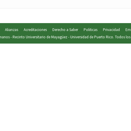
Alianzas
Acreditaciones
Derecho a Saber
Politicas
Privacidad
Eme
manos
-
Recinto Universitario de Mayagüez
-
Universidad de Puerto Rico
. Todos los