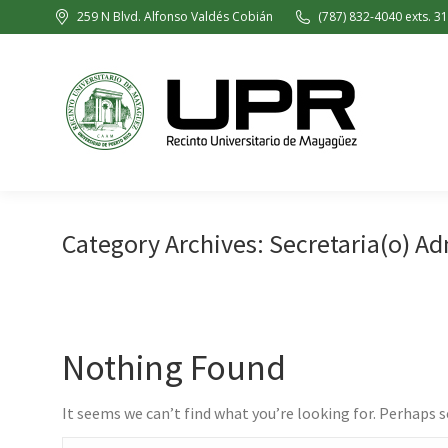
259 N Blvd. Alfonso Valdés Cobián
(787) 832-4040 exts. 3
In
Category Archives:
Secretaria(o) Ad
Nothing Found
It seems we can’t find what you’re looking for. Perhaps 