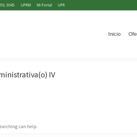
159, 3045
UPRM
Mi Portal
UPR
icio
Ofertas
Pasos
Solicitud
Contacto
Engl
Inicio
Ofe
ministrativa(o) IV
searching can help.