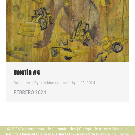
Boletín #4
Boletines
By
cristhian.suarez
April 23, 2024
FEBRERO 2024
© 2026
Departamento de Humanidades
|
Colegio de Artes y Ciencias
|
Recinto Universitario de Mayagüez
|
Universidad de Puerto Rico
. Todos