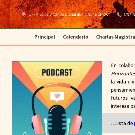
Principal
Calendario
Charlas Magistra
UPRM Edificio Carlos E. Chardón, oficina CH-504
(787) 
Principal
Calendario
Charlas Magistra
En colabor
Horizonte
la vida un
pensamient
futuros v
interesa pa
…lista de