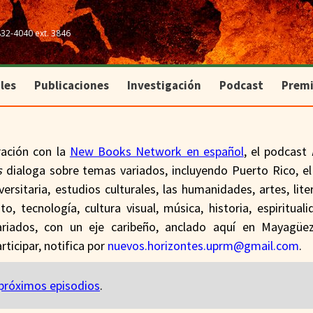
les
Publicaciones
Investigación
Podcast
Prem
832-4040 ext. 3846
les
Publicaciones
Investigación
Podcast
Prem
ación con la
New Books Network en español
, el podcast
s
dialoga sobre temas variados, incluyendo Puerto Rico, el 
iversitaria, estudios culturales, las humanidades, artes, lite
o, tecnología, cultura visual, música, historia, espiritual
ariados, con un eje caribeño, anclado aquí en Mayagüez
rticipar, notifica por
nuevos.horizontes.uprm@gmail.com
.
próximos episodios
.