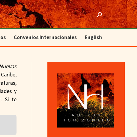
ios
Convenios Internacionales
English
Search:
ios
Convenios Internacionales
English
Nuevos
Caribe,
raturas,
idades y
. Si te