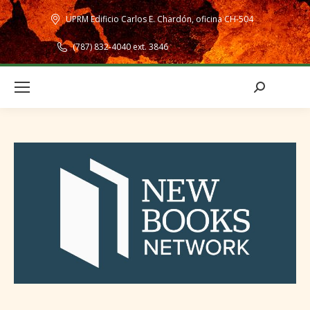
UPRM Edificio Carlos E. Chardón, oficina CH-504
(787) 832-4040 ext. 3846
Search: