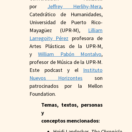
por
Jeffrey Herlihy-Mera
,
Catedrático de Humanidades,
Universidad de Puerto Rico-
Mayagüez (UPR-M),
Lilliam
Larregoity Pérez
profesora de
Artes Plásticas de la UPR-M,
y
William Pabón Montalvo
,
profesor de Música de la UPR-M.
Este podcast y el
Instituto
Nuevos Horizontes
son
patrocinados por la Mellon
Foundation.
Temas, textos, personas
y
conceptos mencionados:
Heidi Landecker,
The Chronicle