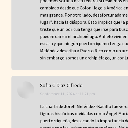
podemos votar a nivel federal si residimos en
cambiado desde que Colon llego a América en
mas grande. Por otro lado, desafortunadame
lugar”, hacia la diáspora. Esto implica que la
triste que un boricua tenga que irse para bu
pueden dar en el archipiélago. Anhelo vivir e
escasa y que ningún puertorriqueño tenga que 
Meléndez describa a Puerto Rico como un arch
sin embargo somos un archipiélago, un conjun
Sofia C Diaz Cifredo
says:
September 11, 2024 at 11:21 pm
La charla de Jorell Meléndez-Badillo fue ver
figuras históricas olvidadas como Ángel María
puertorriqueña, destacando la importancia de
pasado con las luchas contemporáneas, Melén