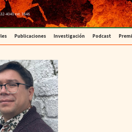
les
Publicaciones
Investigación
Podcast
Prem
832-4040 ext. 3846
les
Publicaciones
Investigación
Podcast
Prem