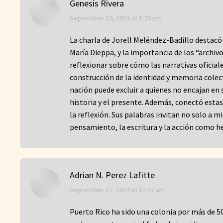
Genesis Rivera
says:
September 19, 2024 at 1:26 pm
La charla de Jorell Meléndez-Badillo destacó 
María Dieppa, y la importancia de los “archiv
reflexionar sobre cómo las narrativas oficial
construcción de la identidad y memoria cole
nación puede excluir a quienes no encajan en
historia y el presente. Además, conectó esta
la reflexión. Sus palabras invitan no solo a m
pensamiento, la escritura y la acción como he
Adrian N. Perez Lafitte
says:
September 17, 2024 at 11:47 am
Puerto Rico ha sido una colonia por más de 5