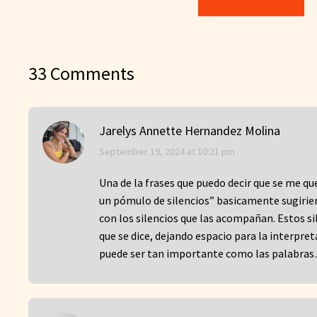
–
33 Comments
Jarelys Annette Hernandez Molina
says:
September 19, 2024 at 10:21 pm
Una de la frases que puedo decir que se me qu
un pómulo de silencios” basicamente sugirien
con los silencios que las acompañan. Estos sil
que se dice, dejando espacio para la interpre
puede ser tan importante como las palabra