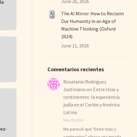
June 26, 2026
la
The AI Mirror: How to Reclaim
Our Humanity in an Age of
Machine Thinking (Oxford
2024)
June 11, 2026
Comentarios recientes
Roselanie Rodríguez
Justiniano
on
Entre Islas y
continentes: la experiencia
judía en el Caribe y América
Latina
May 30, 2026
dez-
Me pareció que "Entre Islas y
continentes" ofrece una mirada