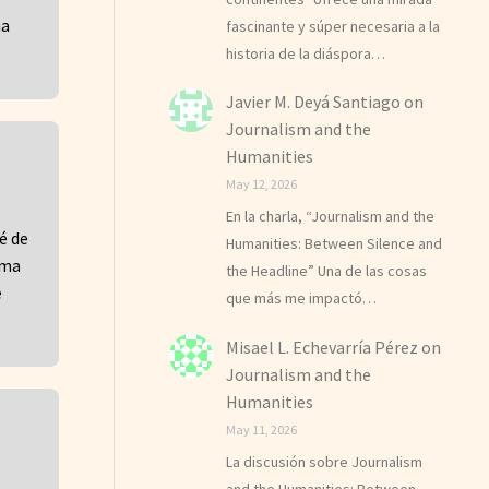
na
fascinante y súper necesaria a la
historia de la diáspora…
Javier M. Deyá Santiago
on
Journalism and the
Humanities
May 12, 2026
En la charla, “Journalism and the
é de
Humanities: Between Silence and
rma
the Headline” Una de las cosas
e
que más me impactó…
Misael L. Echevarría Pérez
on
Journalism and the
Humanities
May 11, 2026
La discusión sobre Journalism
and the Humanities: Between