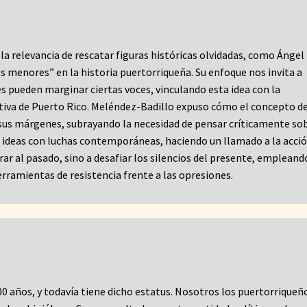
la relevancia de rescatar figuras históricas olvidadas, como Ángel
os menores” en la historia puertorriqueña. Su enfoque nos invita a
es pueden marginar ciertas voces, vinculando esta idea con la
ctiva de Puerto Rico. Meléndez-Badillo expuso cómo el concepto d
 sus márgenes, subrayando la necesidad de pensar críticamente sob
s ideas con luchas contemporáneas, haciendo un llamado a la acció
irar al pasado, sino a desafiar los silencios del presente, empleand
rramientas de resistencia frente a las opresiones.
00 años, y todavía tiene dicho estatus. Nosotros los puertorriqueñ