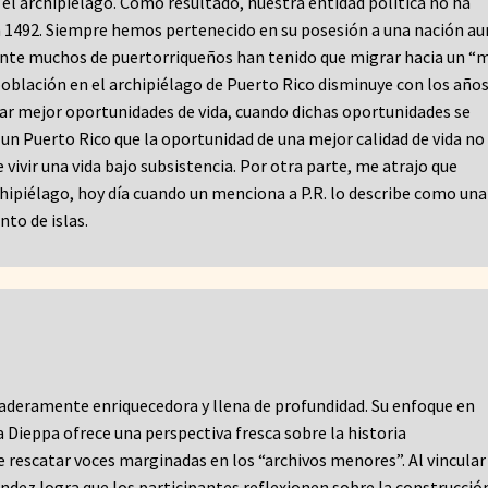
 el archipiélago. Como resultado, nuestra entidad política no ha
 1492. Siempre hemos pertenecido en su posesión a una nación au
nte muchos de puertorriqueños han tenido que migrar hacia un “
 población en el archipiélago de Puerto Rico disminuye con los años
scar mejor oportunidades de vida, cuando dichas oportunidades se
n un Puerto Rico que la oportunidad de una mejor calidad de vida no
vivir una vida bajo subsistencia. Por otra parte, me atrajo que
ipiélago, hoy día cuando un menciona a P.R. lo describe como una 
to de islas.
daderamente enriquecedora y llena de profundidad. Su enfoque en
 Dieppa ofrece una perspectiva fresca sobre la historia
 rescatar voces marginadas en los “archivos menores”. Al vincular
dez logra que los participantes reflexionen sobre la construcció