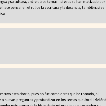
lengua y su cultura, entre otros temas—si esos se han matizado por 
e hace pensar en el rol de la escritura y la docencia, también, si se
ica.
estuvo esta charla, pues no fue como otras que he tomado, al
e a nuevas preguntas y profundizar en los temas que Jorell Melén
render más acerca de la historia de mi propio país y escuchar su