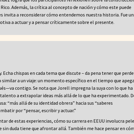
 Rico. Además, la crítica al concepto de nación y cómo este puede
es invita a reconsiderar cómo entendemos nuestra historia. Fue u
tiva a actuar y a pensar críticamente sobre el presente.
y. Echa chispas en cada tema que discute – da pena tener que perde
go similar a un viaje: un momento específico en el tiempo que apega
és—va contigo. Se nota que Jorell impregna la suya con lo que ha
u talento a extrapolar ideas más allá de lo que ha experimentado. 
sa: “más allá de su identidad obrera” hacia sus “saberes
batir por “pensar, escribir y actuar.”
ntar de estas experiencias, cómo su carrera en EEUU involucra pel
e sin duda tiene que afrontar allá. También me hace pensar en có