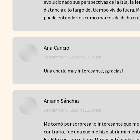
evolucionado sus perspectivas de la isla, la 
distancia a lo largo del tiempo vivido fuera. M
puede entenderlos como marcos de dicha crít
Ana Cancio
says:
September 5, 2024 at 11:34 am
Una charla muy interesante, ¡gracias!
Aniann Sánchez
says:
September 5, 2024 at 11:00 am
Me tomó por sorpresa lo interesante que me 
contrario, fue una que me hizo abrir mi ment
Badillo toca en su libro. Me encantó poder ap