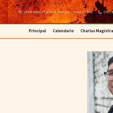
Principal
Calendario
Charlas Magistra
UPRM Edificio Carlos E. Chardón, oficina CH-504
(787) 
Principal
Calendario
Charlas Magistra