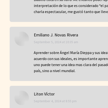
interpretación de lo que es considerado “el 
charla espectacular, me gustó tanto que llev
Emiliano J. Novas Rivera
says:
September 5, 2024 at 10:35 am
Aprender sobre Ángel María Dieppa y sus idea
acuerdo con sus ideales, es importante aprend
uno puede tener una idea mas clara del pasado
país, sino a nivel mundial.
Liton Víctor
says:
September 4, 2024 at 8:55 pm