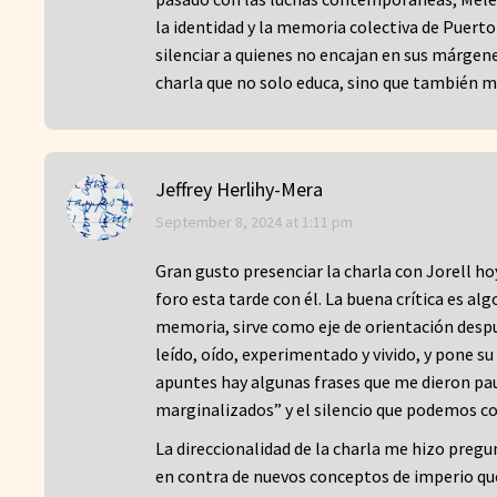
la identidad y la memoria colectiva de Puerto
silenciar a quienes no encajan en sus márgen
charla que no solo educa, sino que también mo
Jeffrey Herlihy-Mera
says:
September 8, 2024 at 1:11 pm
Gran gusto presenciar la charla con Jorell ho
foro esta tarde con él. La buena crítica es al
memoria, sirve como eje de orientación despu
leído, oído, experimentado y vivido, y pone s
apuntes hay algunas frases que me dieron pau
marginalizados” y el silencio que podemos com
La direccionalidad de la charla me hizo pregu
en contra de nuevos conceptos de imperio qu