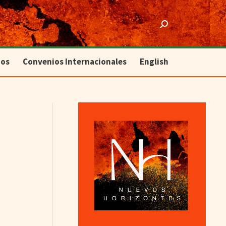
ios
Convenios Internacionales
English
Search:
ios
Convenios Internacionales
English