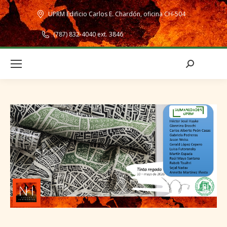
UPRM Edificio Carlos E. Chardón, oficina CH-504
(787) 832-4040 ext. 3846
Search: