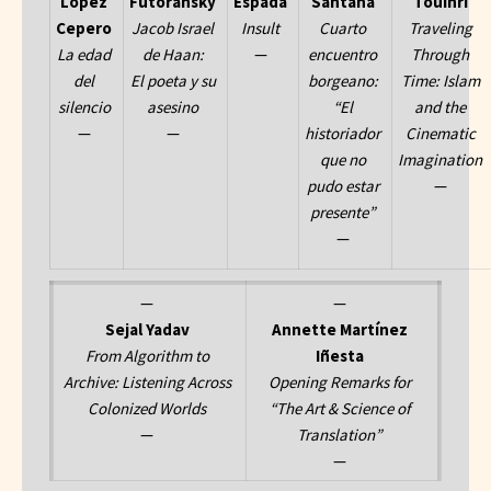
López
Futoransky
Espada
Santana
Touihri
Cepero
Jacob Israel
Insult
Cuarto
Traveling
La edad
de Haan:
—
encuentro
Through
del
El poeta y su
borgeano:
Time: Islam
silencio
asesino
“El
and the
—
—
historiador
Cinematic
que no
Imagination
pudo estar
—
presente”
—
—
—
Sejal Yadav
Annette Martínez
From Algorithm to
Iñesta
Archive: Listening Across
Opening Remarks for
Colonized Worlds
“The Art & Science of
—
Translation”
—