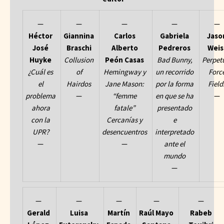
—
—
—
—
—
Héctor
Giannina
Carlos
Gabriela
Jaso
José
Braschi
Alberto
Pedreros
Weis
Huyke
Collusion
Peón Casas
Bad Bunny,
Perpet
¿Cuál es
of
Hemingway y
un recorrido
Forc
el
Hairdos
Jane Mason:
por la forma
Field
problema
—
“femme
en que se ha
—
ahora
fatale”
presentado
con la
Cercanías y
e
UPR?
desencuentros
interpretado
—
—
ante el
mundo
—
—
—
—
—
—
Gerald
Luisa
Martín
Raúl Mayo
Rabeb