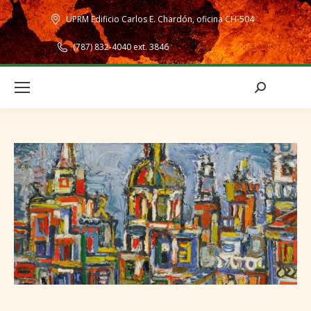
UPRM Edificio Carlos E. Chardón, oficina CH-504
(787) 832-4040 ext. 3846
Search: