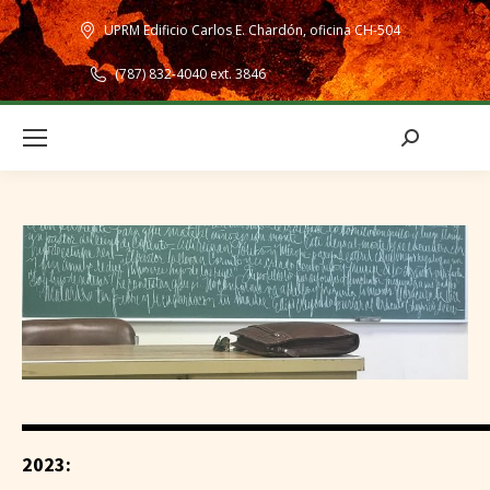
UPRM Edificio Carlos E. Chardón, oficina CH-504
(787) 832-4040 ext. 3846
Search:
2023: