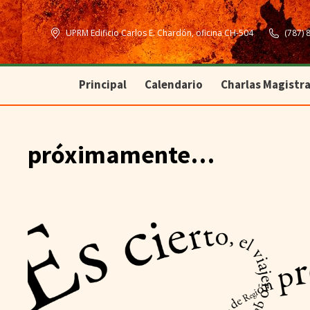
Principal
Calendario
Charlas Magistra
UPRM Edificio Carlos E. Chardón, oficina CH-504
(787) 
Principal
Calendario
Charlas Magistra
próximamente…