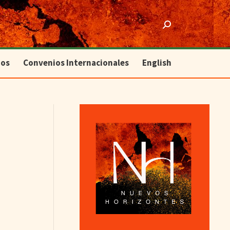
ios
Convenios Internacionales
English
Search:
ios
Convenios Internacionales
English