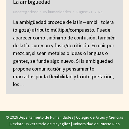
La ambigüedad
Uncategorized
By
humanidades
August 21, 2025
La ambigüedad procede de latín—ambi : tolera
(o goza) atributo múltiple/compuesto. Puede
aparecer como sinónimo de confusión, también
de latín: cum/con y fusio/derritición. En unir por
mezclar, si sean metales o ideas o lenguas o
gentes, se funde algo nuevo. Si la ambigüedad
propone comunicación y pensamiento
marcados por la flexibilidad y la interpretación,
los…
© 2026 Departamento de Humanidades |
Colegio de Artes y Ciencias
|
Recinto Universitario de Mayagüez
|
Universidad de Puerto Rico
.