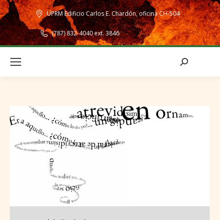
UPRM Edificio Carlos E. Chardón, oficina CH-504
(787) 832-4040 ext. 3846
Search: