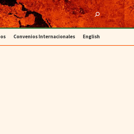
ios
Convenios Internacionales
English
Search:
ios
Convenios Internacionales
English