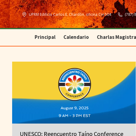
Principal
Calendario
Charlas Magistra
UPRM Edificio Carlos E. Chardón, oficina CH-504
(787) 
Principal
Calendario
Charlas Magistra
UNESCO: Reencuentro Taíno Conference