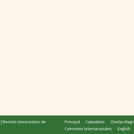
|
Recinto Universitario de
Principal
Calendario
Charlas Magi
Convenios Internacionales
English