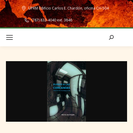
UPRM Edificio Carlos E. Chardón, oficina CH-504
(787) 832-4040 ext. 3846
Search: