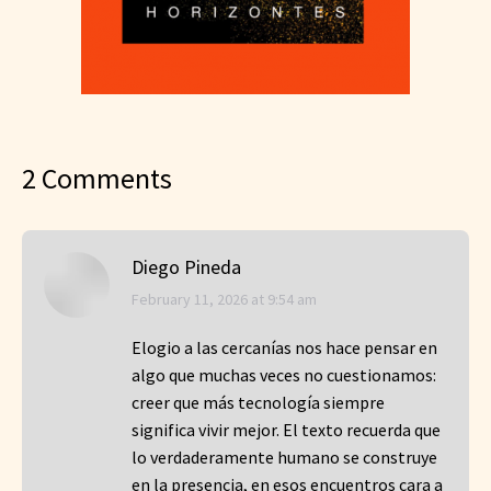
2 Comments
Diego Pineda
says:
February 11, 2026 at 9:54 am
Elogio a las cercanías nos hace pensar en
algo que muchas veces no cuestionamos:
creer que más tecnología siempre
significa vivir mejor. El texto recuerda que
lo verdaderamente humano se construye
en la presencia, en esos encuentros cara a