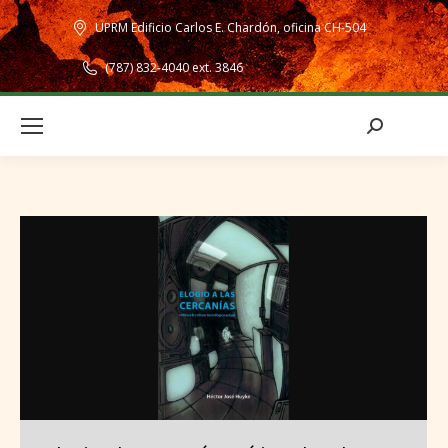
UPRM Edificio Carlos E. Chardón, oficina CH-504
(787) 832-4040 ext. 3846
Search: