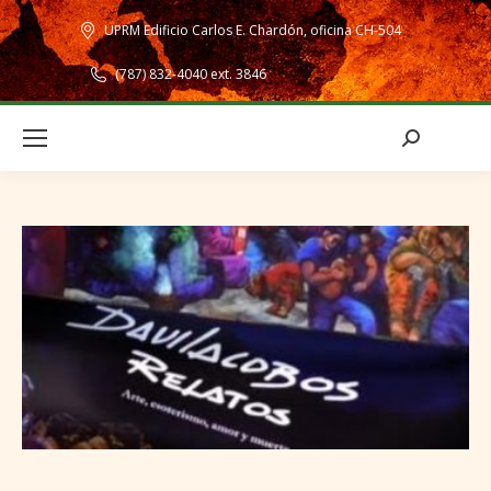
UPRM Edificio Carlos E. Chardón, oficina CH-504
(787) 832-4040 ext. 3846
Search: