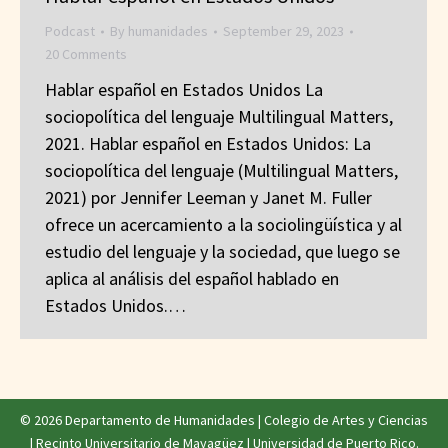
Podcast
By
humanidades
September 29, 2023
20 Comments
Hablar español en Estados Unidos La
sociopolítica del lenguaje Multilingual Matters,
2021. Hablar español en Estados Unidos: La
sociopolítica del lenguaje (Multilingual Matters,
2021) por Jennifer Leeman y Janet M. Fuller
ofrece un acercamiento a la sociolingüística y al
estudio del lenguaje y la sociedad, que luego se
aplica al análisis del español hablado en
Estados Unidos.…
© 2026 Departamento de Humanidades |
Colegio de Artes y Ciencias
|
Recinto Universitario de Mayagüez
|
Universidad de Puerto Rico
.