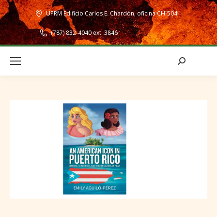
UPRM Edificio Carlos E. Chardón, oficina CH-504
(787) 832-4040 ext. 3846
Search: