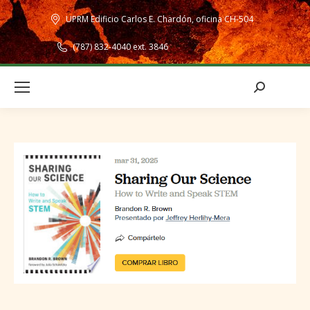
UPRM Edificio Carlos E. Chardón, oficina CH-504
(787) 832-4040 ext. 3846
Search: