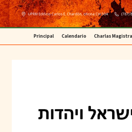
Principal
Calendario
Charlas Magistra
UPRM Edificio Carlos E. Chardón, oficina CH-504
(787) 
Principal
Calendario
Charlas Magistra