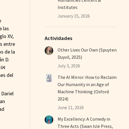
Institutes
January 15, 2026
 las
glo XV,
Actividades
as entre
Other Lives Our Own (Spuyten
os de la
Duyvil, 2025)
án D.
July 3, 2026
The AI Mirror: How to Reclaim
Our Humanity in an Age of
Machine Thinking (Oxford
Dariel
2024)
man
June 11, 2026
My Excellency: A Comedy in
Three Acts (Swan Isle Press,