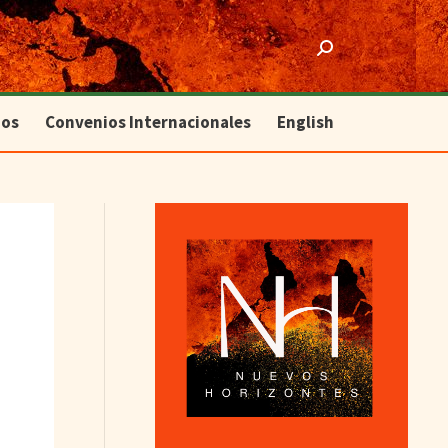
ios
Convenios Internacionales
English
Search:
ios
Convenios Internacionales
English