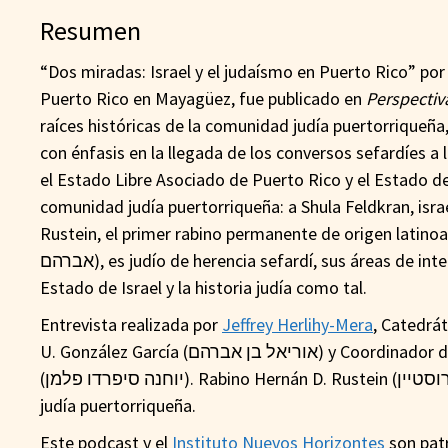
Resumen
“Dos miradas: Israel y el judaísmo en Puerto Rico” por Dariel U. González Gar
Puerto Rico en Mayagüez, fue publicado en
Perspectiv
raíces históricas de la comunidad judía puertorriqueña, 
con énfasis en la llegada de los conversos sefardíes a l
el Estado Libre Asociado de Puerto Rico y el Estado de 
comunidad judía puertorriqueña: a Shula Feldkran, isra
Rustein, el primer rabino permanente de origen latinoamer
אברהם), es judío de herencia sefardí, sus áreas de interés son la política del Medio Oriente, el sionismo y los orígenes del
Estado de Israel y la historia judía como tal.
Entrevista realizada por
Jeffrey Herlihy-Mera
, Catedrá
U. González García (אוריאל בן אברהם) y Coordinad
(יוחנה סיפרדו פלמן). Rabino Hernán D. Rustein (הרב הרנן רוסטיין) se abunda sobre el judaísmo, Israel y la comunidad
judía puertorriqueña.
Este podcast y el
Instituto Nuevos Horizontes
son patr