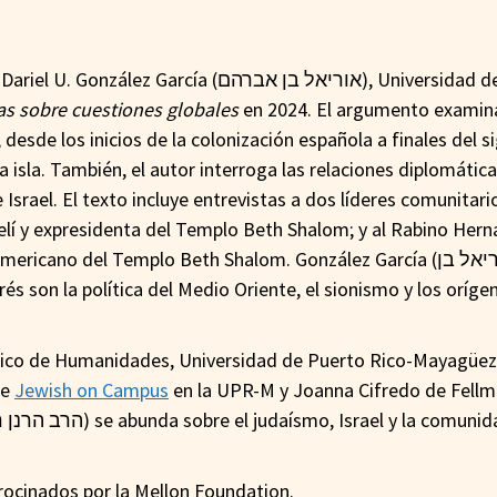
cía (אוריאל בן אברהם), Universidad de
as sobre cuestiones globales
en 2024. El argumento examina
desde los inicios de la colonización española a finales del si
a isla. También, el autor interroga las relaciones diplomátic
Israel. El texto incluye entrevistas a dos líderes comunitari
elí y expresidenta del Templo Beth Shalom; y al Rabino Hern
icano del Templo Beth Shalom. González García (אוריאל בן
tico de Humanidades, Universidad de Puerto Rico-Mayagüez 
or de
Jewish on Campus
en la UPR-M y Joanna Cifredo de Fell
ocinados por la Mellon Foundation.