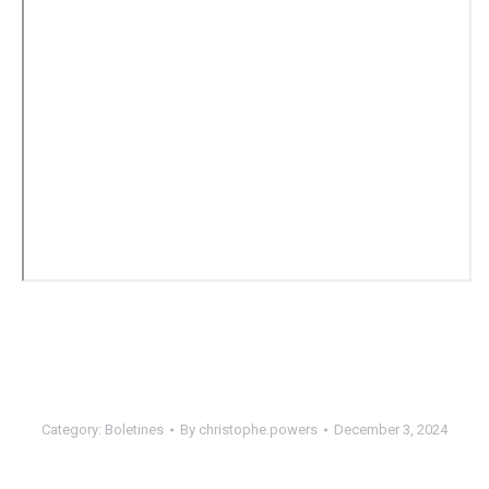
Follow
more
content
Pornoblue
Category:
Boletines
By
christophe.powers
December 3, 2024