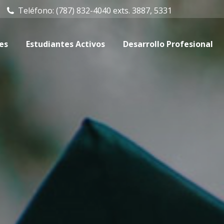
Teléfono: (787) 832-4040 exts. 3887, 5331
Estudiantes Activos
Desarrollo Profesional
Facu
es
Estudiantes Activos
Desarrollo Profesional