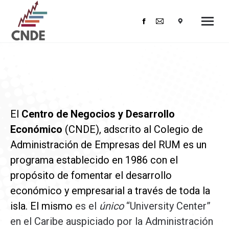
Facebook
Mail
page
page
opens
opens
in
in
new
new
window
window
El
Centro de Negocios y Desarrollo
Económico
(CNDE), adscrito al Colegio de
Administración de Empresas del RUM es un
programa establecido en 1986 con el
propósito de fomentar el desarrollo
económico y empresarial a través de toda la
isla. El mismo
es el
único
“University Center”
en el Caribe auspiciado por la Administración