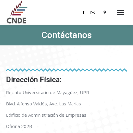
Facebook
Mail
page
page
opens
opens
Contáctanos
in
in
new
new
window
window
Dirección Física:
Recinto Universitario de Mayagüez, UPR
Blvd. Alfonso Valdés, Ave. Las Marías
Edificio de Administración de Empresas
Oficina 202B